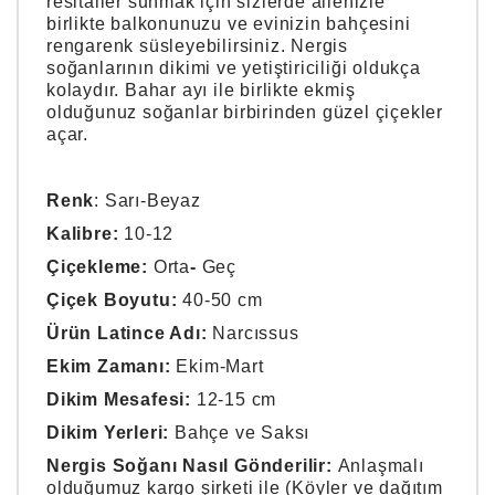
resitaller sunmak için sizlerde ailenizle
birlikte balkonunuzu ve evinizin bahçesini
rengarenk süsleyebilirsiniz. Nergis
soğanlarının dikimi ve yetiştiriciliği oldukça
kolaydır. Bahar ayı ile birlikte ekmiş
olduğunuz soğanlar birbirinden güzel çiçekler
açar.
Renk
: Sarı-Beyaz
Kalibre:
10-12
Çiçekleme:
Orta
-
Geç
Çiçek Boyutu:
40-50 cm
Ürün Latince Adı:
Narcıssus
Ekim Zamanı:
Ekim-Mart
Dikim Mesafesi:
12-15 cm
Dikim Yerleri:
Bahçe ve Saksı
Nergis Soğanı Nasıl Gönderilir:
Anlaşmalı
olduğumuz kargo şirketi ile (Köyler ve dağıtım