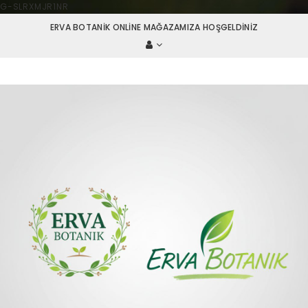
G-SLRXMJR1NR
ERVA BOTANIK ONLINE MAĞAZAMIZA HOŞGELDINIZ