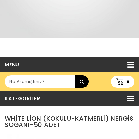
MENU
0
KATEGORILER
WHITE LION (KOKULU-KATMERLI) NERGIS
SOĞANI-50 ADET