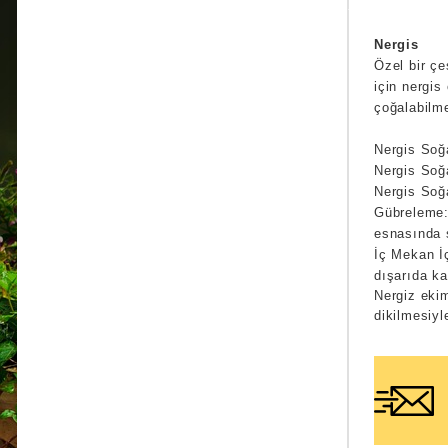
Nergis
Özel bir çe
için nergis
çoğalabilme
Nergis Soğ
Nergis Soğ
Nergis Soğ
Gübreleme: 
esnasında s
İç Mekan İç
dışarıda ka
Nergiz eki
dikilmesiyl