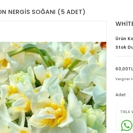
ON NERGIS SOĞANI (5 ADET)
WHIT
Ürün K
Stok D
60,00T
Vergiler 
Adet
TIKLA 