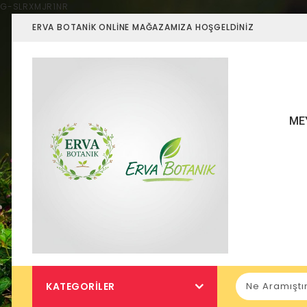
G-SLRXMJR1NR
ERVA BOTANIK ONLINE MAĞAZAMIZA HOŞGELDINIZ
ME
KATEGORILER