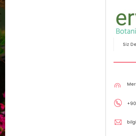
Siz De
Mer
+90
bil