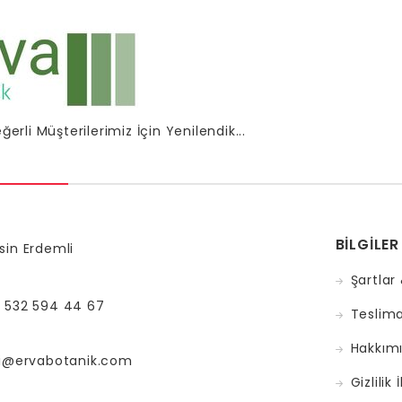
ğerli Müşterilerimiz İçin Yenilendik...
BILGILER
sin Erdemli
Şartlar
 532 594 44 67
Teslimat
Hakkım
gi@ervabotanik.com
Gizlilik 