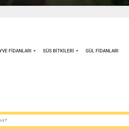
YVE FIDANLARI
SÜS BITKILERI
GÜL FIDANLARI
+
+