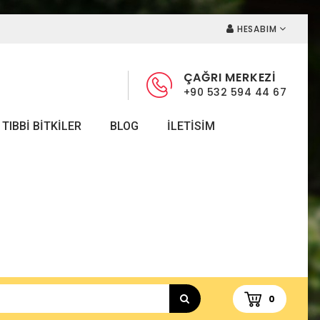
HESABIM
ÇAĞRI MERKEZİ
+90 532 594 44 67
TIBBI BITKILER
BLOG
ILETISIM
0