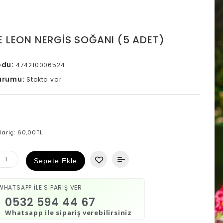
E LEON NERGIS SOĞANI (5 ADET)
odu:
474210006524
urumu:
Stokta var
L
Hariç: 60,00TL
Sepete Ekle
WHATSAPP İLE SİPARİŞ VER
0532 594 44 67
Whatsapp ile sipariş verebilirsiniz