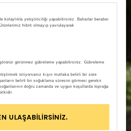
 kolaylıkla yetiştiriciliği yapabilirsiniz. Baharlar beraber
 Ürünlerimiz hibrit olmayıp yavrulayarak
ı görünür görünmez gübreleme yapabilirsiniz. Gübreleme
ştirmek istiyorsanız kışın mutlaka belirli bir süre
nların belirli bir soğuklama süresini görmesi gerekir.
dil) soğanlarının doğru zamanda ve uygun koşullarda toprağa
itkidir.
EN ULAŞABILIRSINIZ.