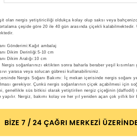
şit olan nergis yetiştiriciliği oldukça kolay olup saksı veya bahçenizde
 ortalama çeşide göre 20 ile 40 gün arasında çiçekli kalabilmektedir.
ktedir.
anı Gönderimi:Kağıt ambalaj
anı Dikim Derinliği:5-10 cm
anı Dikim Aralığı:10 cm
Nergis soğanlarınızı ektikten sonra baharla beraber yeşil kısımlar
ıvı yarasa veya solucan gübresi kullanabilirsiniz.
ersinde Nergis Soğanı Bakımı: İç mekan içerisinde nergis soğanı yeti
lması gerekiyor. Çunkü nergis soğanlarının çiçek açabilmesi için soğa
mi
, genellikle süs bitkisi olarak yetiştirilen nergiz çiçeğinin (daffo
e yapılır. Nergiz, bakımı kolay ve her yıl yeniden açan çok yıllık bir b
BIZE 7 / 24 ÇAĞRI MERKEZI ÜZERIND