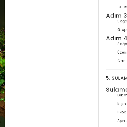
10–15
Adım 3:
Soğa
Grup
Adım 4
Soğa
Üzeri
Can 
5. SULA
Sulam
Dikim
Kışın
İlkb
Aşır