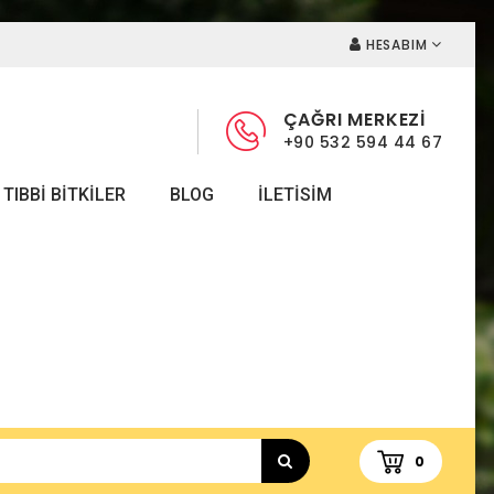
HESABIM
ÇAĞRI MERKEZİ
+90 532 594 44 67
TIBBI BITKILER
BLOG
ILETISIM
0