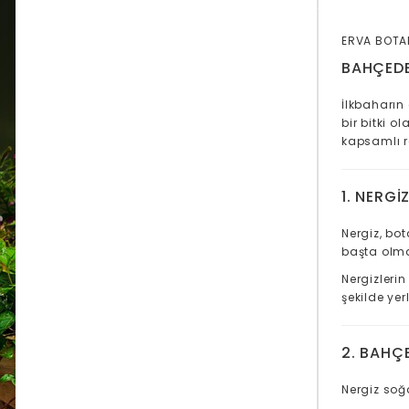
ERVA BOTA
BAHÇEDE 
İlkbaharın 
bir bitki 
kapsamlı r
1. NERGI
Nergiz, bo
başta olmak
Nergizleri
şekilde yer
2. BAHÇ
Nergiz soğ