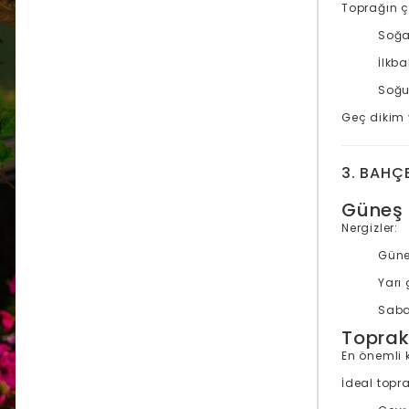
Toprağın ç
Soğan
İlkba
Soğu
Geç dikim y
3. BAHÇ
Güneş 
Nergizler:
Güneş
Yarı 
Saba
Toprak 
En önemli 
İdeal toprak