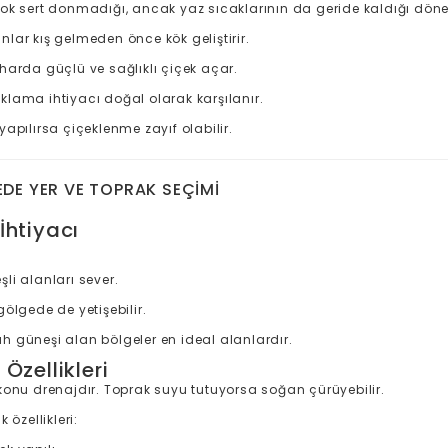
ok sert donmadığı, ancak yaz sıcaklarının da geride kaldığı dön
lar kış gelmeden önce kök geliştirir.
harda güçlü ve sağlıklı çiçek açar.
klama ihtiyacı doğal olarak karşılanır.
apılırsa çiçeklenme zayıf olabilir.
EDE YER VE TOPRAK SEÇIMI
İhtiyacı
li alanları sever.
gölgede de yetişebilir.
h güneşi alan bölgeler en ideal alanlardır.
Özellikleri
konu drenajdır. Toprak suyu tutuyorsa soğan çürüyebilir.
 özellikleri: