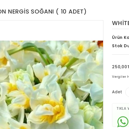
ON NERGIS SOĞANI ( 10 ADET)
WHITE
Ürün K
Stok D
250,00
Vergiler 
Adet
TIKLA 