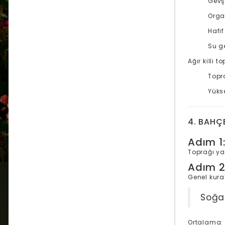
Gevş
Orga
Hafi
Su g
Ağır killi t
Topr
Yükse
4. BAHÇE
Adım 1
Toprağı ya
Adım 2:
Genel kural
Soğan
Ortalama: