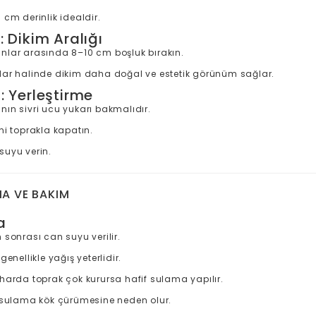
 cm derinlik idealdir.
 Dikim Aralığı
nlar arasında 8–10 cm boşluk bırakın.
lar halinde dikim daha doğal ve estetik görünüm sağlar.
: Yerleştirme
nın sivri ucu yukarı bakmalıdır.
ni toprakla kapatın.
suyu verin.
MA VE BAKIM
a
 sonrası can suyu verilir.
 genellikle yağış yeterlidir.
aharda toprak çok kurursa hafif sulama yapılır.
ı sulama kök çürümesine neden olur.