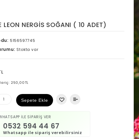
 LEON NERGIS SOĞANI ( 10 ADET)
odu:
5156597745
urumu:
Stokta var
TL
Hariç: 250,00TL
Sepete Ekle
WHATSAPP İLE SİPARİŞ VER
0532 594 44 67
Whatsapp ile sipariş verebilirsiniz