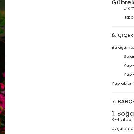
Gübre
Dikim
İlkba
6. ÇIÇE
Bu aşama, g
Solan
Yapr
Yapr
Yapraklar 
7. BAHÇ
1. Soğ
3–4 yıl so
Uygulama