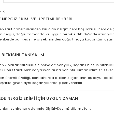
NİK
NERGIZ EKIMI VE ÜRETIMI REHBERI
en zarif habercilerinden biri olan nergiz, hem hoş kokusu hem de gö
olan nergiz, doğru zamanda ve uygun teknikle dikildiğinde uzun yıl
ehberde bahçede nergiz ekiminden çoğaltmaya kadar tüm aşamala
Z BITKISINI TANIYALIM
tanik olarak
Narcissus
cinsine ait çok yıllık, soğanlı bir süs bitkis
 üzere farklı renk varyasyonlarına sahiptir. Ilıman iklimleri sever
n en önemli özelliği, sonbaharda dikilen soğanların kış boyunca k
leştirildiğinde aynı soğan yıllarca çiçek verebilir.
EDE NERGIZ EKIMI İÇIN UYGUN ZAMAN
anları
sonbahar aylarında (Eylül–Kasım)
dikilmelidir.