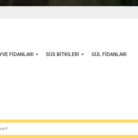
YVE FIDANLARI
SÜS BITKILERI
GÜL FIDANLARI
+
+