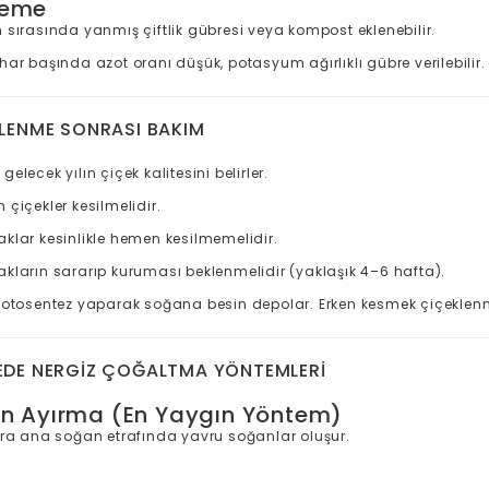
leme
 sırasında yanmış çiftlik gübresi veya kompost eklenebilir.
har başında azot oranı düşük, potasyum ağırlıklı gübre verilebilir.
KLENME SONRASI BAKIM
elecek yılın çiçek kalitesini belirler.
 çiçekler kesilmelidir.
aklar kesinlikle hemen kesilmemelidir.
akların sararıp kuruması beklenmelidir (yaklaşık 4–6 hafta).
fotosentez yaparak soğana besin depolar. Erken kesmek çiçeklenme
EDE NERGIZ ÇOĞALTMA YÖNTEMLERI
an Ayırma (En Yaygın Yöntem)
nra ana soğan etrafında yavru soğanlar oluşur.
: