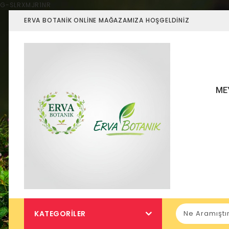
G-SLRXMJR1NR
ERVA BOTANIK ONLINE MAĞAZAMIZA HOŞGELDINIZ
ME
KATEGORILER