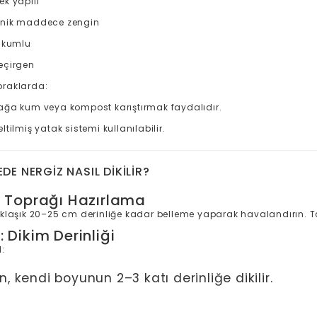
ek yapılı
nik maddece zengin
f kumlu
eçirgen
opraklarda:
ağa kum veya kompost karıştırmak faydalıdır.
ltilmiş yatak sistemi kullanılabilir.
DE NERGIZ NASIL DIKILIR?
: Toprağı Hazırlama
klaşık 20–25 cm derinliğe kadar belleme yaparak havalandırın. Ta
 Dikim Derinliği
:
, kendi boyunun 2–3 katı derinliğe dikilir.