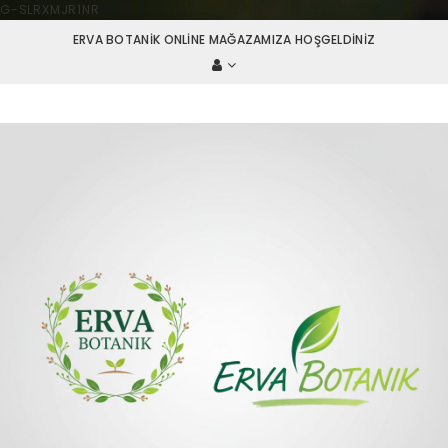
G-SLRXMJR1NR
ERVA BOTANIK ONLINE MAĞAZAMIZA HOŞGELDINIZ