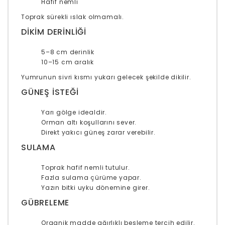
Hafif nemli
Toprak sürekli ıslak olmamalı.
DIKIM DERINLIĞI
5–8 cm derinlik
10–15 cm aralık
Yumrunun sivri kısmı yukarı gelecek şekilde dikilir.
GÜNEŞ ISTEĞI
Yarı gölge idealdir.
Orman altı koşullarını sever.
Direkt yakıcı güneş zarar verebilir.
SULAMA
Toprak hafif nemli tutulur.
Fazla sulama çürüme yapar.
Yazın bitki uyku dönemine girer.
GÜBRELEME
Organik madde ağırlıklı besleme tercih edilir.