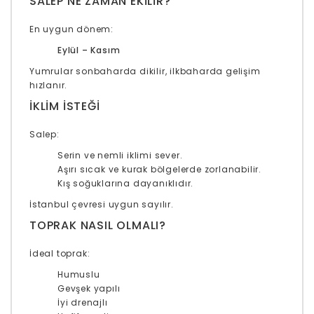
SALEP NE ZAMAN EKILIR?
En uygun dönem:
Eylül – Kasım
Yumrular sonbaharda dikilir, ilkbaharda gelişim
hızlanır.
İKLIM ISTEĞI
Salep:
Serin ve nemli iklimi sever.
Aşırı sıcak ve kurak bölgelerde zorlanabilir.
Kış soğuklarına dayanıklıdır.
İstanbul çevresi uygun sayılır.
TOPRAK NASIL OLMALI?
İdeal toprak:
Humuslu
Gevşek yapılı
İyi drenajlı