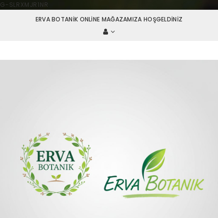
G-SLRXMJR1NR
ERVA BOTANIK ONLINE MAĞAZAMIZA HOŞGELDINIZ