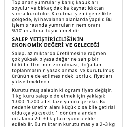
Toplanan yumrular yıkanır, kabukları
soyulur ve birkaç dakika kaynatıldıktan
sonra kurutulur. Kurutma işlemi genellikle
gölgede, iyi havalanan alanlarda yapılır. Bu
işlem sırasında yumruların nem oranı
%10’un altına düşürülmelidir.
SALEP YETIŞTIRICILIĞININ
EKONOMIK DEĞERI VE GELECEĞI
Salep, az miktarda üretilmesine rağmen
çok yüksek piyasa değerine sahip bir
bitkidir. Üretimin zor olması, doğadan
toplanmasının yasaklanması ve kurutulmuş
ürünün elde edilmesindeki zorluk, fiyatları
yükseltmektedir.
Kurutulmuş salebin kilogram fiyatı değişir.
1 kg kuru salep elde etmek için yaklaşık
1.000–1.200 adet taze yumru gerekir. Bu
nedenle üretim alanı küçük olsa bile getirisi
oldukça yüksektir. 1 dönüm alandan
ortalama 20–30 kg taze yumru elde
edilebilir. Bu miktarın kurutulmasıyla 2–3 kg