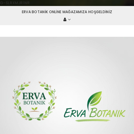
G-SLRXMJR1NR
ERVA BOTANIK ONLINE MAĞAZAMIZA HOŞGELDINIZ