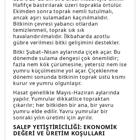
Hafifçe bastırılarak üzeri toprakla örtülür.
Ekimden sonra toprak nemli tutulmalı,
ancak aşırı sulamadan kaçınılmalıdır.
Bitkinin çevresi yabancı otlardan
temizlenmeli, toprak sık sık
havalandırılmalıdır. İlkbaharda azotlu
gübre verilmesi bitki gelişimini destekler.
Bitki Şubat–Nisan aylarında çiçek açar. Bu
dönemde sulama dengesi çok önemlidir;
fazla nem kök çürümesine, yetersiz nem ise
yumru küçülmesine yol açar. Çiçeklenme
dönemi sonunda bitkinin toprak üstü kısmı
kurur ve yumru olgunlaşır.
Hasat genellikle Mayıs–Haziran aylarında
yapılır. Yumrular dikkatlice topraktan
çıkarılır; her bitkiden bir ana, bir yavru
yumru elde edilir. Yavru yumrular bir
sonraki yılın üretimi için ayrılır.
SALEP YETIŞTIRICILIĞI: EKONOMIK
DEĞERI VE ÜRETIM KOŞULLARI