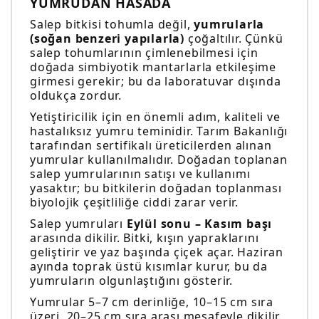
YUMRUDAN HASADA
Salep bitkisi tohumla değil,
yumrularla
(soğan benzeri yapılarla)
çoğaltılır. Çünkü
salep tohumlarının çimlenebilmesi için
doğada simbiyotik mantarlarla etkileşime
girmesi gerekir; bu da laboratuvar dışında
oldukça zordur.
Yetiştiricilik için en önemli adım, kaliteli ve
hastalıksız yumru teminidir. Tarım Bakanlığı
tarafından sertifikalı üreticilerden alınan
yumrular kullanılmalıdır. Doğadan toplanan
salep yumrularının satışı ve kullanımı
yasaktır; bu bitkilerin doğadan toplanması
biyolojik çeşitliliğe ciddi zarar verir.
Salep yumruları
Eylül sonu – Kasım başı
arasında dikilir. Bitki, kışın yapraklarını
geliştirir ve yaz başında çiçek açar. Haziran
ayında toprak üstü kısımlar kurur, bu da
yumruların olgunlaştığını gösterir.
Yumrular 5–7 cm derinliğe, 10–15 cm sıra
üzeri, 20–25 cm sıra arası mesafeyle dikilir.