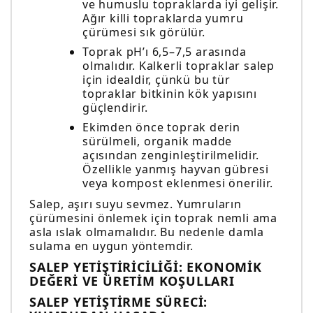
ve humuslu topraklarda iyi gelişir.
Ağır killi topraklarda yumru
çürümesi sık görülür.
Toprak pH’ı 6,5–7,5 arasında
olmalıdır. Kalkerli topraklar salep
için idealdir, çünkü bu tür
topraklar bitkinin kök yapısını
güçlendirir.
Ekimden önce toprak derin
sürülmeli, organik madde
açısından zenginleştirilmelidir.
Özellikle yanmış hayvan gübresi
veya kompost eklenmesi önerilir.
Salep, aşırı suyu sevmez. Yumruların
çürümesini önlemek için toprak nemli ama
asla ıslak olmamalıdır. Bu nedenle damla
sulama en uygun yöntemdir.
SALEP YETIŞTIRICILIĞI: EKONOMIK
DEĞERI VE ÜRETIM KOŞULLARI
SALEP YETIŞTIRME SÜRECI: