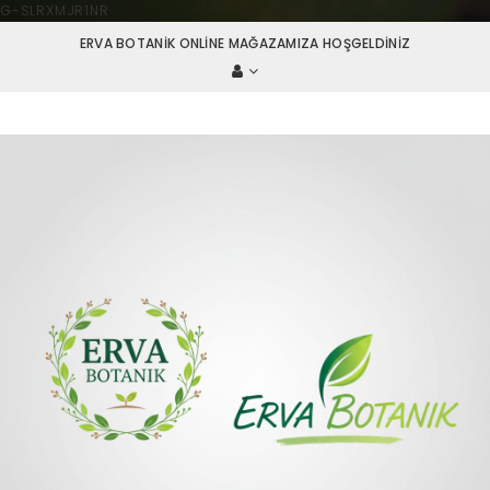
G-SLRXMJR1NR
ERVA BOTANIK ONLINE MAĞAZAMIZA HOŞGELDINIZ