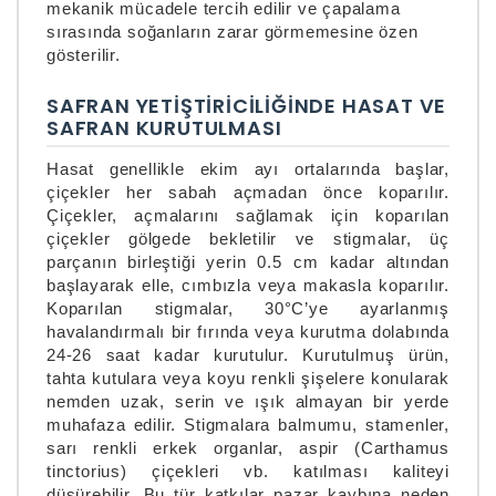
mekanik mücadele tercih edilir ve çapalama
sırasında soğanların zarar görmemesine özen
gösterilir.
SAFRAN YETIŞTIRICILIĞINDE HASAT VE
SAFRAN KURUTULMASI
Hasat genellikle ekim ayı ortalarında başlar,
çiçekler her sabah açmadan önce koparılır.
Çiçekler, açmalarını sağlamak için koparılan
çiçekler gölgede bekletilir ve stigmalar, üç
parçanın birleştiği yerin 0.5 cm kadar altından
başlayarak elle, cımbızla veya makasla koparılır.
Koparılan stigmalar, 30°C’ye ayarlanmış
havalandırmalı bir fırında veya kurutma dolabında
24-26 saat kadar kurutulur.
Kurutulmuş ürün,
tahta kutulara veya koyu renkli şişelere konularak
nemden uzak, serin ve ışık almayan bir yerde
muhafaza edilir. Stigmalara balmumu, stamenler,
sarı renkli erkek organlar, aspir (Carthamus
tinctorius) çiçekleri vb. katılması kaliteyi
düşürebilir. Bu tür katkılar pazar kaybına neden