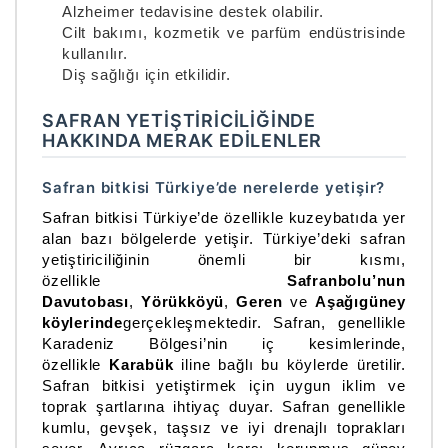
Alzheimer tedavisine destek olabilir.
Cilt bakımı, kozmetik ve parfüm endüstrisinde
kullanılır.
Diş sağlığı için etkilidir.
SAFRAN YETIŞTIRICILIĞINDE
HAKKINDA MERAK EDILENLER
Safran bitkisi Türkiye’de nerelerde yetişir?
Safran bitkisi Türkiye’de özellikle kuzeybatıda yer
alan bazı bölgelerde yetişir. Türkiye’deki safran
yetiştiriciliğinin önemli bir kısmı,
özellikle
Safranbolu’nun
Davutobası
,
Yörükköyü
,
Geren
ve
Aşağıgüney
köylerinde
gerçekleşmektedir. Safran, genellikle
Karadeniz Bölgesi’nin iç kesimlerinde,
özellikle
Karabük
iline bağlı bu köylerde üretilir.
Safran bitkisi yetiştirmek için uygun iklim ve
toprak şartlarına ihtiyaç duyar. Safran genellikle
kumlu, gevşek, taşsız ve iyi drenajlı toprakları