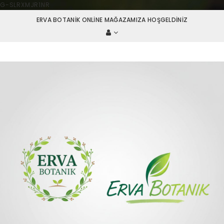
G-SLRXMJR1NR
ERVA BOTANIK ONLINE MAĞAZAMIZA HOŞGELDINIZ