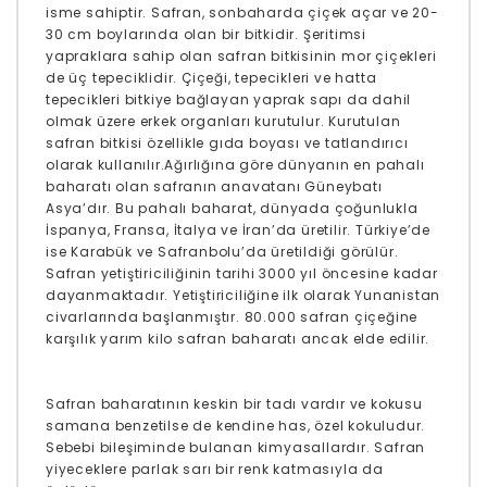
isme sahiptir. Safran, sonbaharda çiçek açar ve 20-
30 cm boylarında olan bir bitkidir. Şeritimsi
yapraklara sahip olan safran bitkisinin mor çiçekleri
de üç tepeciklidir. Çiçeği, tepecikleri ve hatta
tepecikleri bitkiye bağlayan yaprak sapı da dahil
olmak üzere erkek organları kurutulur. Kurutulan
safran bitkisi özellikle gıda boyası ve tatlandırıcı
olarak kullanılır.Ağırlığına göre dünyanın en pahalı
baharatı olan safranın anavatanı Güneybatı
Asya’dır. Bu pahalı baharat, dünyada çoğunlukla
İspanya, Fransa, İtalya ve İran’da üretilir. Türkiye’de
ise Karabük ve Safranbolu’da üretildiği görülür.
Safran yetiştiriciliğinin tarihi 3000 yıl öncesine kadar
dayanmaktadır. Yetiştiriciliğine ilk olarak Yunanistan
civarlarında başlanmıştır. 80.000 safran çiçeğine
karşılık yarım kilo safran baharatı ancak elde edilir.
Safran baharatının keskin bir tadı vardır ve kokusu
samana benzetilse de kendine has, özel kokuludur.
Sebebi bileşiminde bulanan kimyasallardır. Safran
yiyeceklere parlak sarı bir renk katmasıyla da