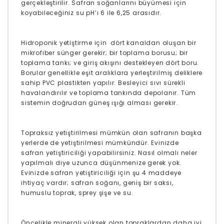
gerçekleştirilir. Safran soğanlarını büyümesi için
koyabileceğiniz su pH’ı 6 ile 6,25 arasıdır.
Hidroponik yetiştirme için dört kanaldan oluşan bir
mikrofiber sünger gerekir; bir toplama borusu; bir
toplama tankı; ve giriş akışını destekleyen dört boru.
Borular genellikle eşit aralıklara yerleştirilmiş deliklere
sahip PVC plastikten yapılır. Besleyici sıvı sürekli
havalandırılır ve toplama tankında depolanır. Tüm
sistemin doğrudan güneş ışığı alması gerekir.
Topraksız yetiştirilmesi mümkün olan safranın başka
yerlerde de yetiştirilmesi mümkündür. Evinizde
safran yetiştiriciliği yapabilirsiniz. Nasıl olmalı neler
yapılmalı diye uzunca düşünmenize gerek yok.
Evinizde safran yetiştiriciliği için şu 4 maddeye
ihtiyaç vardır; safran soğanı, geniş bir saksı,
humuslu toprak, sprey şişe ve su.
Öncelikle minerali yüksek olan topraklardan daha iyi