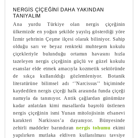
NERGIS ÇIÇEĞINI DAHA YAKINDAN
TANIYALIM
Ana yurdu Türkiye olan nergis çiçeğinin
ülkemizde en yoğun şekilde yayılış gösterdiği yöre
İzmir şehrinin Çeşme ilçesi olarak biliniyor. Sahip
olduğu sarı ve beyaz renkteki muhteşem kokulu
çiçekleriyle bulunduğu ortamın havasını hızla
tazeleyen nergis çiçeğinin güçlü ve güzel kokulu
esanslar elde etmek amacıyla kozmetik sektöründe
de sıkça kullanıldığı gözlemleniyor. Botanik
literatürüne bilimsel adı ‘’Narcissus’’ biçiminde
kaydedilen nergis çiçeği halk arasında funda çiçeği
namıyla da tanınıyor. Antik çağlardan günümüze
kadar anlatılan kimi masallarda başrolü üstlenen
nergis çiçeğinin ismi Yunan mitolojisinin efsanevi
karakteri Narkissos’a dayanıyor. Bünyesinde
zehirli maddeler barındıran
nergis tohumu
ekimi
yapılırken mutlaka eldiven kullanılması tavsiye