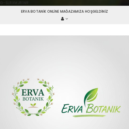
G-SLRXMJR1NR
ERVA BOTANIK ONLINE MAĞAZAMIZA HOŞGELDINIZ