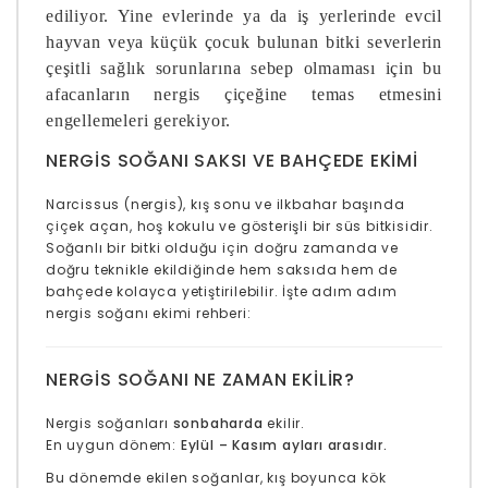
ediliyor. Yine evlerinde ya da iş yerlerinde evcil
hayvan veya küçük çocuk bulunan bitki severlerin
çeşitli sağlık sorunlarına sebep olmaması için bu
afacanların nergis çiçeğine temas etmesini
engellemeleri gerekiyor.
NERGIS SOĞANI SAKSI VE BAHÇEDE EKIMI
Narcissus
(nergis), kış sonu ve ilkbahar başında
çiçek açan, hoş kokulu ve gösterişli bir süs bitkisidir.
Soğanlı bir bitki olduğu için doğru zamanda ve
doğru teknikle ekildiğinde hem saksıda hem de
bahçede kolayca yetiştirilebilir. İşte adım adım
nergis soğanı ekimi rehberi:
NERGIS SOĞANI NE ZAMAN EKILIR?
Nergis soğanları
sonbaharda
ekilir.
En uygun dönem:
Eylül – Kasım ayları arasıdır.
Bu dönemde ekilen soğanlar, kış boyunca kök