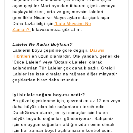
açan çeşitler Mart ayından itibaren çiçek açmaya
başlayabilirken, orta ve geç mevsim laleleri
genellikle Nisan ve Mayıs aylarında çiçek açar.
Daha fazla bilgi için
'Lale Mevsimi Ne
Zaman?'
kılavuzumuza göz atın .
Laleler Ne Kadar Boylanır?
Lalelerin boyu çeşidine göre değişir.
Darwin
Hibritleri
en uzun olanlardır. Öte yandan, genellikle
'Cüce Laleler' veya 'Botanik Laleler' olarak
adlandırılan Tür Laleler çok daha kısadır. Greigii
Laleler ise kısa olmalarına rağmen diğer minyatür
çeşitlerden biraz daha uzundur.
İyi bir lale soğanı boyutu nedir?
En güzel çiçeklenme için, çevresi en az 12 cm veya
daha büyük olan lale soğanlarını tercih edin.
DutchGrown olarak, en iyi sonuçlar için bu en
büyük boyutlu soğanları gönderiyoruz. Bahçeniz
için en uygun soğanları aldığınızdan emin olmak
için her zaman boyut açıklamasını kontrol edin.