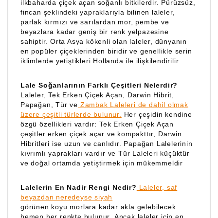
ilkbaharda çiçek açan soğanlı bitkilerdir. Pürüzsüz,
fincan şeklindeki yapraklarıyla bilinen laleler,
parlak kırmızı ve sarılardan mor, pembe ve
beyazlara kadar geniş bir renk yelpazesine
sahiptir. Orta Asya kökenli olan laleler, dünyanın
en popüler çiçeklerinden biridir ve genellikle serin
iklimlerde yetiştikleri Hollanda ile ilişkilendirilir.
Lale Soğanlarının Farklı Çeşitleri Nelerdir?
Laleler, Tek Erken Çiçek Açan, Darwin Hibrit,
Papağan, Tür ve
Zambak Laleleri de dahil olmak
üzere çeşitli türlerde bulunur.
Her çeşidin kendine
özgü özellikleri vardır: Tek Erken Çiçek Açan
çeşitler erken çiçek açar ve kompakttır, Darwin
Hibritleri ise uzun ve canlıdır. Papağan Lalelerinin
kıvrımlı yaprakları vardır ve Tür Laleleri küçüktür
ve doğal ortamda yetiştirmek için mükemmeldir
Lalelerin En Nadir Rengi Nedir?
Laleler, saf
beyazdan neredeyse siyah
görünen koyu morlara kadar akla gelebilecek
hemen her renkte bulunur
. Ancak laleler için en