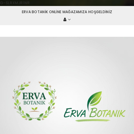
G-SLRXMJR1NR
ERVA BOTANIK ONLINE MAĞAZAMIZA HOŞGELDINIZ