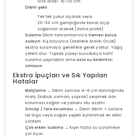
Sıra arası: 15–20 cm
Dikim şekli
Tek tek çukur açarak veya
20–30 cm genişliğinde kanal açıp
soğanları dizerek (daha pratik)
Sulama
Dikim tamamlanınca
hemen bolca
sulayın
. Kış boyunca (özellikle Aralık-Ocak)
ekstra sulamaya genellikle gerek yoktur. Yağış
yeterli olur. Toprak yüzeyi kurudukça hafif
sulama yapılabilir ama
asla su birikintisi
olmasın
.
Ekstra İpuçları ve Sık Yapılan
Hatalar
Malçlama
→ Dikim sonrası 4–6 cm kalınlığında
malç (kabuk, saman, yaprak) serpmek don
koruması sağlar ve yabani otu azaltır.
Sincap / fare koruması
→ Derin dikim + üstüne
tel örgü veya soğan sepeti kullanmak en etkili
yöntem.
Çok erken sulama
→ Kışın fazla su çürümeye
yol açar.