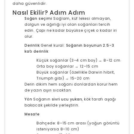
daha güvenlidir.
Nasıl Ekilir? Adım Adım
Soğan seçimi
Sağlam, küf lekesi olmayan,
dolgun ve ağırlığı iyi olan soğanları tercih
edin. Çapı ne kadar büyükse çiçek o kadar iri
olur.
Derinlik
Genel kural:
Soğanın boyunun 2.5–3
katı derinlik
Küçük soğanlar (3–4 cm boy) → 8–12 cm
Orta boy soğanlar → 12–15 cm
Büyük soğanlar (özellikle Darwin hibrit,
Triumph gibi) → 15–20 cm
Derin dikim hem soğanı donlardan korur hem
de yazın aşırı sıcaktan.
Yön
Soğanın
sivri ucu yukarı
, kök tarafı aşağı
bakacak şekilde yerleştirin.
Mesafe
Bahçede: 8–15 cm arası (yoğun görüntü
isteniyorsa 8–10 cm)