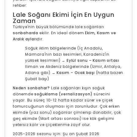
rehber:
Lale Soğanı Ekimi İçin En Uygun
Zaman
Türkiye'nin büyük bölümünde lale soğanları
sonbaharda
ekilir. En ideal dönem
Ekim, Kasım ve
Aralık ayları
dır.
Soğuk iklim bölgelerinde (İç Anadolu,
Marmara'nın bazı kesimleri, Karadeniz'in
yüksek kesimleri) →
Eylül sonu – Kasım ortası
Ilıman ve Akdeniz bölgelerinde (İzmir, Antalya,
Adana gibi) →
Kasım – Ocak başı
(hatta bazen
Şubat başı)
Neden sonbahar?
Lale soğanları kışın soğuk
dönemde
soğuklama (vernalizasyon)
sürecini
yaşar. Bu süreç 10-12 hafta kadar sürer ve çiçek
tomurcuğunun oluşması için zorunludur. Çok erken
ekimde (yaz sonu) soğanlar çimlenip donabilir, çok
geç ekimde (Mart ortası sonrası) ise kök gelişimi
yetersiz kalır ve çiçeklenme zayıf olur.
2025-2026 sezonu için: Şu an Şubat 2026