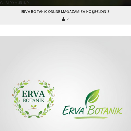
G-SLRXMJR1NR
ERVA BOTANIK ONLINE MAĞAZAMIZA HOŞGELDINIZ