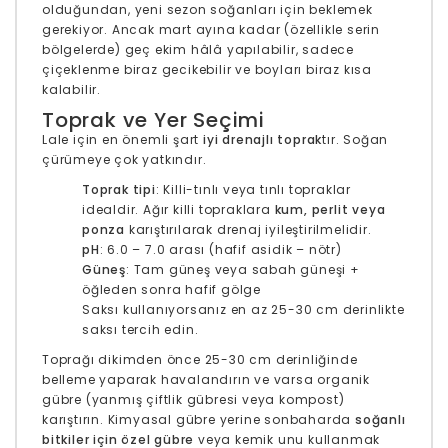
olduğundan, yeni sezon soğanları için beklemek
gerekiyor. Ancak mart ayına kadar (özellikle serin
bölgelerde) geç ekim hâlâ yapılabilir, sadece
çiçeklenme biraz gecikebilir ve boyları biraz kısa
kalabilir.
Toprak ve Yer Seçimi
Lale için en önemli şart
iyi drenajlı toprak
tır. Soğan
çürümeye çok yatkındır.
Toprak tipi
: Killi-tınlı veya tınlı topraklar
idealdir. Ağır killi topraklara
kum, perlit veya
ponza
karıştırılarak drenaj iyileştirilmelidir.
pH
: 6.0 – 7.0 arası (hafif asidik – nötr)
Güneş
: Tam güneş veya sabah güneşi +
öğleden sonra hafif gölge
Saksı kullanıyorsanız en az 25-30 cm derinlikte
saksı tercih edin.
Toprağı dikimden önce 25-30 cm derinliğinde
belleme yaparak havalandırın ve varsa organik
gübre (yanmış çiftlik gübresi veya kompost)
karıştırın. Kimyasal gübre yerine sonbaharda
soğanlı
bitkiler için özel gübre
veya kemik unu kullanmak