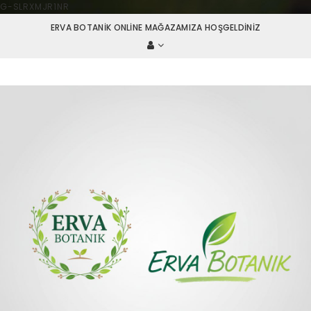
G-SLRXMJR1NR
ERVA BOTANIK ONLINE MAĞAZAMIZA HOŞGELDINIZ