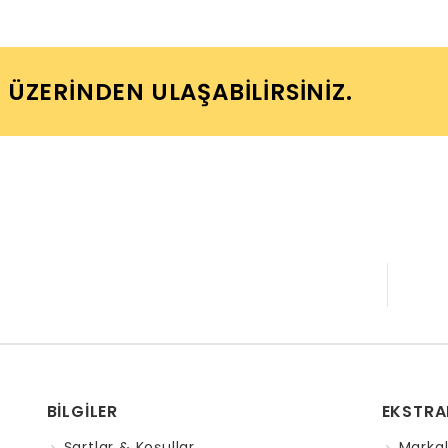
I ÜZERINDEN ULAŞABILIRSINIZ.
BILGILER
EKSTRA
Şartlar & Koşullar
Markal