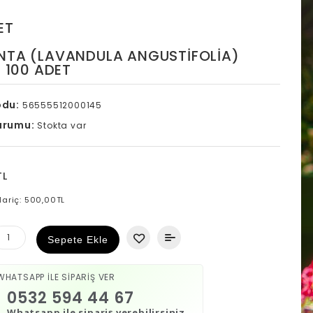
ET
NTA (LAVANDULA ANGUSTIFOLIA)
İ 100 ADET
odu:
56555512000145
urumu:
Stokta var
TL
Hariç: 500,00TL
Sepete Ekle
WHATSAPP İLE SİPARİŞ VER
0532 594 44 67
Whatsapp ile sipariş verebilirsiniz