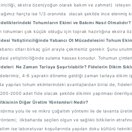
tiriciliği, ekstra özen(yoğun olarak bakım ve zahmet)  isteyen b
ağımız harçta ise 1/3 oranında  olacak şekilde ince elenmiş kum
ideliklerindeki Tohumların Ekimi ve Bakımı Nasıl Olmalıdır?
 tohumları çok küçük olduğu için toprak hazırlığına ekstra öze
idesi Yetiştiriciliğinde Yabancı Ot Mücadelesini Tohum Eki
bancı otları birkaç gün arayla çekmemiz gerekir. Şunu unutmamal
desi yetiştiriciliğinde sulama hassas konudur. Tohumun çimlen
deleri  Ne Zaman Tarlaya Şaşırtılabilir? Fidelerin Dikim Sıkl
delerimiz, 4-6 yapraklı döneme geldiği zaman tarlaya dikim işl
 yapılan tohum ekimlerindeki avantajlardan birisi de, fidelerin 
00-2000 adet fide olacak şekilde dikimin yapılması öneriliyo
itkisinin Diğer Üretim Yöntemleri Nedir?
aldırma yolu ile ve mikro çoğaltım yöntemi ile de lavanta üretim
öntemi;  ilkbaharda seçilen olgun ve sağlıklı bitkilerin etrafın
ltım ise laboratuvar koşullarında yapılan doku kültürü teknikleri 