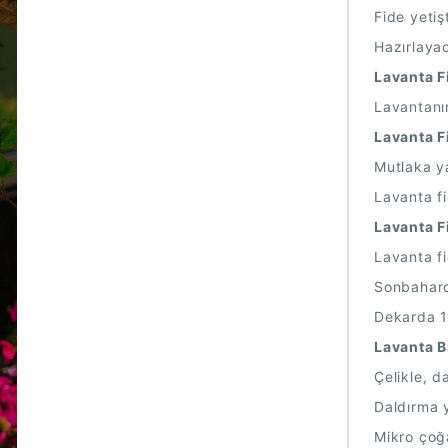
Fide yetiş
Hazırlayac
Lavanta F
Lavantanın
Lavanta F
Mutlaka ya
Lavanta fi
Lavanta Fi
Lavanta fi
Sonbaharda
Dekarda 12
Lavanta B
Çelikle, d
Daldırma y
Mikro çoğa