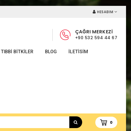
HESABIM
ÇAĞRI MERKEZİ
+90 532 594 44 67
TIBBI BITKILER
BLOG
ILETISIM
0