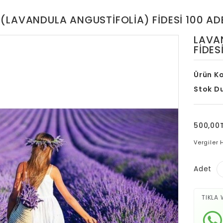
(LAVANDULA ANGUSTIFOLIA) FİDESİ 100 AD
LAVA
FİDES
Ürün K
Stok D
500,00
Vergiler 
Adet
TIKLA 