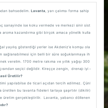
adan bahsedelim. 
Lavanta
, yarı çalımsı forma sahip olan, kazı
ç sanayinde ise koku vermede ve merkezi sinir sistemini düzenle
rda aroma kazandırma gibi birçok amaca yönelik kullanım alanı 
l yayılış gösterdiği yerler ise Akdeniz’e komşu olan ülkelerdir.
şim sağlanabilmesi için belli bir süre soğuklanmaya ihtiyaç duya
az örnek verelim. 1700 metre rakıma ve yıllık yağışı 300-1400 mm 
ği açısından seçici değildir. Kireççe zengin,  drenajı iyi ola
sıl Üretilir?
retimi yapılabilse de ticari açıdan tercih edilmez. Çünkü tohum
etilen bu lavanta fideleri tarlaya şaşırtılır (dikilir).
e üretim gerçekleştirilir.  Lavanta, yabancı döllenen bir bitkidi
ıdır?