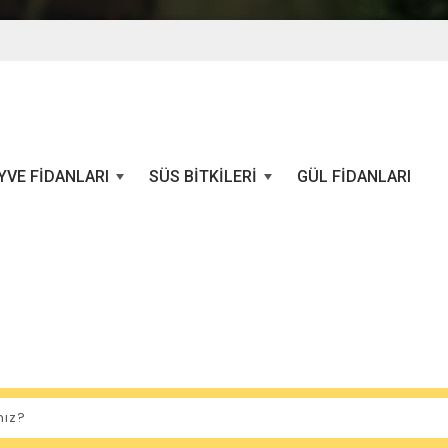
YVE FIDANLARI
SÜS BITKILERI
GÜL FIDANLARI
+
+