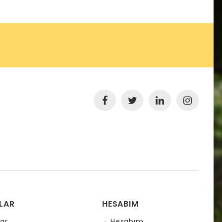
LAR
HESABIM
ar
Hesabım