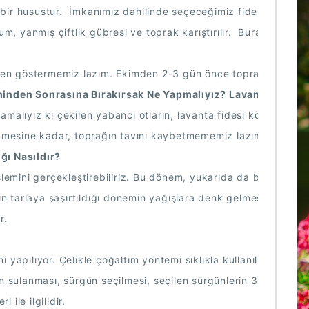
ir husustur.  İmkanımız dahilinde seçeceğimiz fideliğin su kayna
, yanmış çiftlik gübresi ve toprak karıştırılır.  Burada çiftli
n göstermemiz lazım. Ekimden 2-3 gün önce toprağı suya doyurmam
minden Sonrasına Bırakırsak Ne Yapmalıyız? Lavanta Fidesi Y
ıyız ki çekilen yabancı otların, lavanta fidesi köklerine zara
mesine kadar, toprağın tavını kaybetmememiz lazım. Bu nedenle
ığı Nasıldır?
emini gerçekleştirebiliriz. Bu dönem, yukarıda da bahsettiğim g
tarlaya şaşırtıldığı dönemin yağışlara denk gelmesidir.  Eğer Ş
r.
i yapılıyor. Çelikle çoğaltım yöntemi sıklıkla kullanılır. Lavand
ın sulanması, sürgün seçilmesi, seçilen sürgünlerin 30 cm’lik uç
ile ilgilidir.