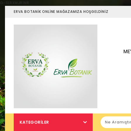
G-SLRXMJR1NR
ERVA BOTANIK ONLINE MAĞAZAMIZA HOŞGELDINIZ
ME
KATEGORILER