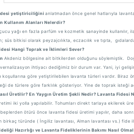
desi yetiştiriciliğini 
anlatmadan önce genel hatlarıyla lavant
n Kullanım Alanları Nelerdir?
ucu yağı en fazla parfüm ve kozmetik sanayinde kullanılır, ila
; süs bitkisi olarak peyzajcılıkta, eczacılık ve tıpta,  gıdala
idesi Hangi Toprak ve İklimleri Sever?
n 
Akdeniz bölgesine ait bitkilerden olduğunu söylemiştik.  Doğa
 vernalizasyon ihtiyacı dediğimiz bir durum var. Yani, iyi geli
im koşullarına göre yetiştirilebilen lavanta türleri vardır. Bir
eği de türlere göre farklılık gösteriyor. Yine de toprak iste
sıl Üretilir? En Yaygın Üretim Şekli Nedir? Lavanta Fidesi Na
etimi iki yolla yapılabilir. Tohumları direkt tarlaya ekilerek ü
eplerden ötürü önce lavanta fidesi üretimi yapılır, daha sonra ür
 birkaç türünde ( İngiliz lavantası, Alman lavantası vs.) fide il
deliği Hazırlığı ve Lavanta Fideliklerinin Bakımı Nasıl Olmal