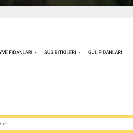
YVE FIDANLARI
SÜS BITKILERI
GÜL FIDANLARI
+
+