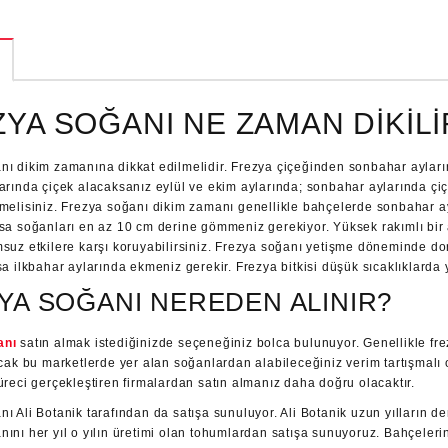
YA SOĞANI NE ZAMAN DIKILI
nı dikim zamanına dikkat edilmelidir. Frezya çiçeğinden sonbahar ayların
larında çiçek alacaksanız eylül ve ekim aylarında; sonbahar aylarında çi
melisiniz. Frezya soğanı dikim zamanı genellikle bahçelerde sonbahar ayl
rsa soğanları en az 10 cm derine gömmeniz gerekiyor. Yüksek rakımlı bir 
msuz etkilere karşı koruyabilirsiniz. Frezya soğanı yetişme döneminde do
sa ilkbahar aylarında ekmeniz gerekir. Frezya bitkisi düşük sıcaklıklarda y
YA SOĞANI NEREDEN ALINIR?
anı
satın almak istediğinizde seçeneğiniz bolca bulunuyor. Genellikle frez
ncak bu marketlerde yer alan soğanlardan alabileceğiniz verim tartışmalı 
üreci gerçekleştiren firmalardan satın almanız daha doğru olacaktır.
ı Ali Botanik tarafından da satışa sunuluyor. Ali Botanik uzun yılların dene
ını her yıl o yılın üretimi olan tohumlardan satışa sunuyoruz. Bahçelerin