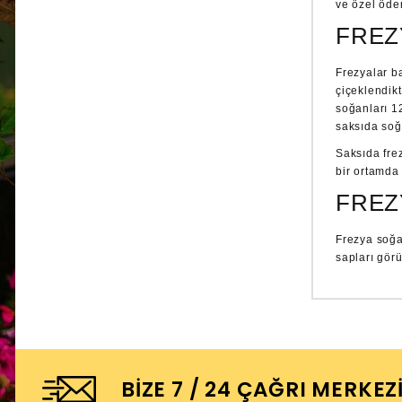
ve özel ödem
FREZ
Frezyalar ba
çiçeklendikt
soğanları 1
saksıda soğ
Saksıda fre
bir ortamda 
FREZ
Frezya soğa
sapları gör
BIZE 7 / 24 ÇAĞRI MERKEZ