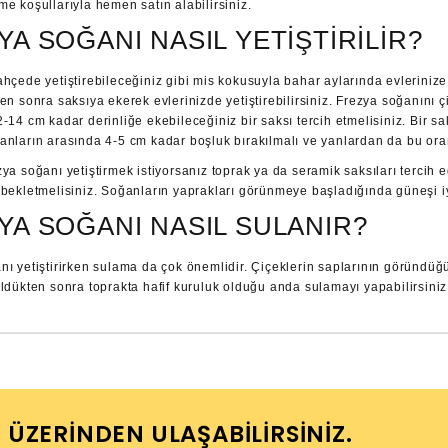
e koşullarıyla hemen satın alabilirsiniz.
YA SOĞANI NASIL YETIŞTIRILIR?
hçede yetiştirebileceğiniz gibi mis kokusuyla bahar aylarında evlerinize d
en sonra saksıya ekerek evlerinizde yetiştirebilirsiniz. Frezya soğanını 
2-14 cm kadar derinliğe ekebileceğiniz bir saksı tercih etmelisiniz. Bir 
anların arasında 4-5 cm kadar boşluk bırakılmalı ve yanlardan da bu ora
zya soğanı yetiştirmek istiyorsanız toprak ya da seramik saksıları tercih
bekletmelisiniz. Soğanların yaprakları görünmeye başladığında güneşi iyi
YA SOĞANI NASIL SULANIR?
nı yetiştirirken sulama da çok önemlidir. Çiçeklerin saplarının göründüğü
üldükten sonra toprakta hafif kuruluk olduğu anda sulamayı yapabilirsiniz
I ÜZERINDEN ULAŞABILIRSINIZ.