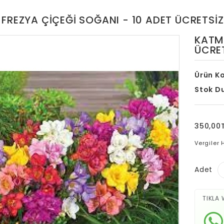
 FREZYA ÇIÇEĞI SOĞANI - 10 ADET ÜCRETSİ
KATME
ÜCRE
Ürün K
Stok D
350,00
Vergiler 
Adet
TIKLA 