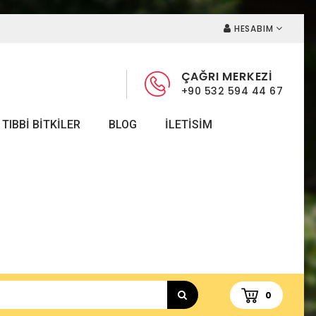
HESABIM
ÇAĞRI MERKEZİ
+90 532 594 44 67
TIBBI BITKILER
BLOG
ILETISIM
0