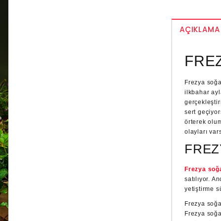
AÇIKLAMA
FREZ
Frezya soğa
ilkbahar ay
gerçekleştir
sert geçiyo
örterek olu
olayları var
FREZ
Frezya soğ
satılıyor. A
yetiştirme s
Frezya soğan
Frezya soğan