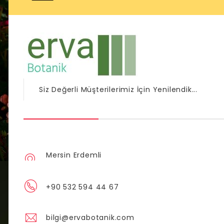
Siz Değerli Müşterilerimiz İçin Yenilendik...
Mersin Erdemli
+90 532 594 44 67
bilgi@ervabotanik.com