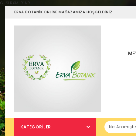
G-SLRXMJR1NR
ERVA BOTANIK ONLINE MAĞAZAMIZA HOŞGELDINIZ
ME
KATEGORILER