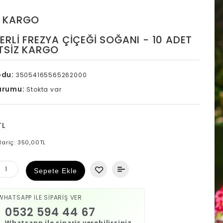
Z KARGO
RLI FREZYA ÇIÇEĞI SOĞANI - 10 ADET
TSİZ KARGO
odu:
35054165565262000
urumu:
Stokta var
TL
Hariç: 350,00TL
Sepete Ekle
WHATSAPP İLE SİPARİŞ VER
0532 594 44 67
Whatsapp ile sipariş verebilirsiniz