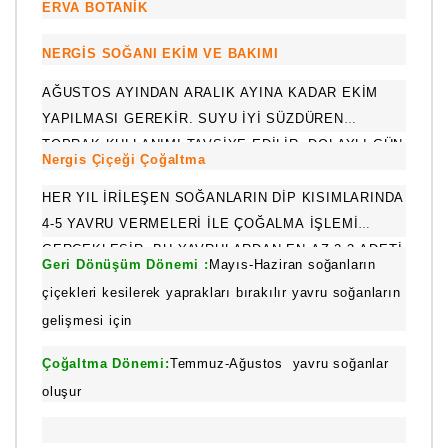
ERVA BOTANİK
NERGİS SOĞANI EKİM VE BAKIMI
AĞUSTOS AYINDAN ARALIK AYINA KADAR EKIM
YAPILMASI GEREKIR. SUYU IYI SÜZDÜREN
TOPRAK KULLANIMI TAVSIYE EDILIR. DOLAYLI GÜN
Nergis Çiçeği Çoğaltma
IŞIĞI SEVER. SAKSIDA NERGIS
YETIŞTIRIYORSANIZ HAFTADA BIR SULAMA
HER YIL IRILEŞEN SOĞANLARIN DIP KISIMLARINDA
YAPMANIZ YETERLIDIR.
4-5 YAVRU VERMELERI ILE ÇOĞALMA IŞLEMI
GERÇEKLEŞIR. BU YAVRULARDAN EN AZ 2-3 ADETI
Geri Dönüşüm Dönemi :
Mayıs-Haziran soğanların
IYI GELIŞIR.
çiçekleri kesilerek yaprakları bırakılır yavru soğanların
gelişmesi için
Çoğaltma Dönemi:
Temmuz-Ağustos yavru soğanlar
oluşur