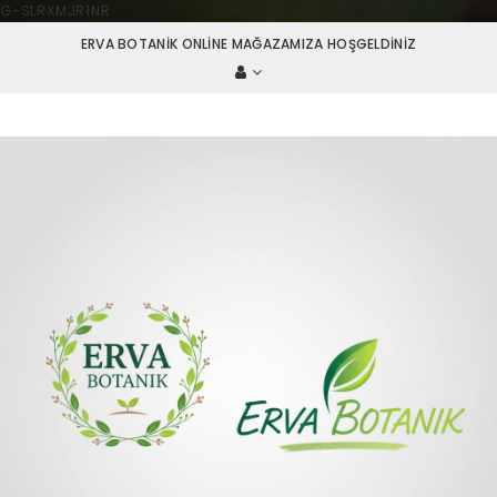
G-SLRXMJR1NR
ERVA BOTANIK ONLINE MAĞAZAMIZA HOŞGELDINIZ