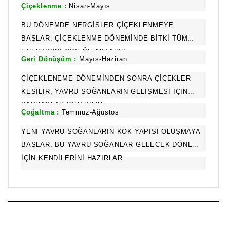
Çiçeklenme :
Nisan-Mayıs
BU DÖNEMDE NERGISLER ÇIÇEKLENMEYE
BAŞLAR. ÇIÇEKLENME DÖNEMINDE BITKI TÜM
ENERJISINI ÇIÇEĞE AKTARIR.
Geri Dönüşüm :
Mayıs-Haziran
ÇIÇEKLENEME DÖNEMINDEN SONRA ÇIÇEKLER
KESILIR, YAVRU SOĞANLARIN GELIŞMESI IÇIN
YAPRAKLAR BIRAKILIR.
Çoğaltma :
Temmuz-Ağustos
YENI YAVRU SOĞANLARIN KÖK YAPISI OLUŞMAYA
BAŞLAR. BU YAVRU SOĞANLAR GELECEK DÖNEM
IÇIN KENDILERINI HAZIRLAR.