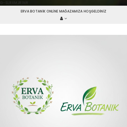
G-SLRXMJR1NR
ERVA BOTANIK ONLINE MAĞAZAMIZA HOŞGELDINIZ