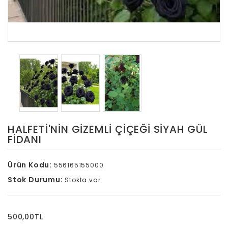
HALFETI'NIN GIZEMLI ÇIÇEĞI SIYAH GÜL
FIDANI
Ürün Kodu:
556165155000
Stok Durumu:
Stokta var
500,00TL