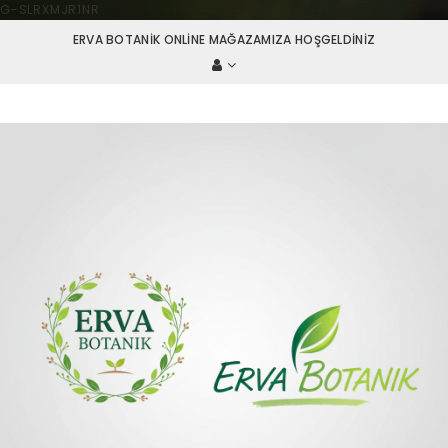
G-SLRXMJR1NR
ERVA BOTANIK ONLINE MAĞAZAMIZA HOŞGELDINIZ