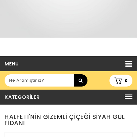
MENU
0
KATEGORILER
HALFETI'NIN GIZEMLI ÇIÇEĞI SIYAH GÜL
FIDANI