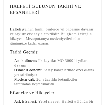
HALFETI GÜLÜNÜN TARIHI VE
EFSANELERI
Halfeti gül
nün tarihi, binlerce yıl öncesine dayanır
ve sayısız efsaneyle çevrilidir. Bu gizemli çiçeğin
hikayesi, Mezopotamya medeniyetlerinden
günümüze kadar uzanır.
Tarihi Geçmiş:
Antik dönem:
İlk kayıtlar MÖ 3000’li yıllara
dayanır
Osmanlı dönemi:
Saray bahçelerinde özel olarak
yetiştirilmiştir
Modern çağ:
20. yüzyılda botanikçiler
tarafından keşfedilmiştir
Efsaneler ve Hikayeler:
Aşk Efsanesi:
Yerel rivayet, Halfeti gülünün bir