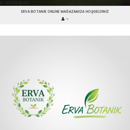
G-SLRXMJR1NR
ERVA BOTANIK ONLINE MAĞAZAMIZA HOŞGELDINIZ