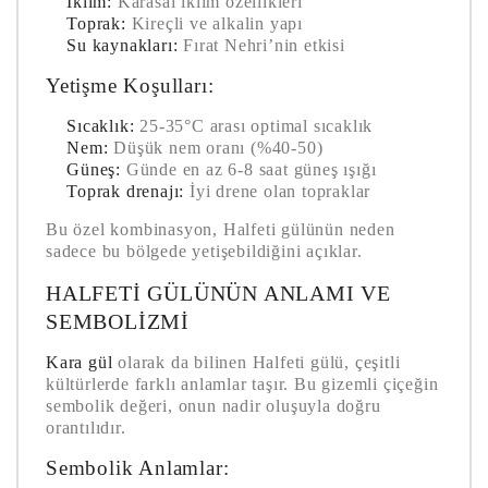
İklim:
Karasal iklim özellikleri
Toprak:
Kireçli ve alkalin yapı
Su kaynakları:
Fırat Nehri’nin etkisi
Yetişme Koşulları:
Sıcaklık:
25-35°C arası optimal sıcaklık
Nem:
Düşük nem oranı (%40-50)
Güneş:
Günde en az 6-8 saat güneş ışığı
Toprak drenajı:
İyi drene olan topraklar
Bu özel kombinasyon, Halfeti gülünün neden
sadece bu bölgede yetişebildiğini açıklar.
HALFETI GÜLÜNÜN ANLAMI VE
SEMBOLIZMI
Kara gül
olarak da bilinen Halfeti gülü, çeşitli
kültürlerde farklı anlamlar taşır. Bu gizemli çiçeğin
sembolik değeri, onun nadir oluşuyla doğru
orantılıdır.
Sembolik Anlamlar: