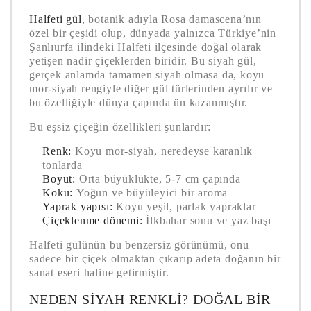
Halfeti gül
, botanik adıyla Rosa damascena’nın
özel bir çeşidi olup, dünyada yalnızca Türkiye’nin
Şanlıurfa ilindeki Halfeti ilçesinde doğal olarak
yetişen nadir çiçeklerden biridir. Bu siyah gül,
gerçek anlamda tamamen siyah olmasa da, koyu
mor-siyah rengiyle diğer gül türlerinden ayrılır ve
bu özelliğiyle dünya çapında ün kazanmıştır.
Bu eşsiz çiçeğin özellikleri şunlardır:
Renk:
Koyu mor-siyah, neredeyse karanlık
tonlarda
Boyut:
Orta büyüklükte, 5-7 cm çapında
Koku:
Yoğun ve büyüleyici bir aroma
Yaprak yapısı:
Koyu yeşil, parlak yapraklar
Çiçeklenme dönemi:
İlkbahar sonu ve yaz başı
Halfeti gülünün bu benzersiz görünümü, onu
sadece bir çiçek olmaktan çıkarıp adeta doğanın bir
sanat eseri haline getirmiştir.
NEDEN SIYAH RENKLI? DOĞAL BIR