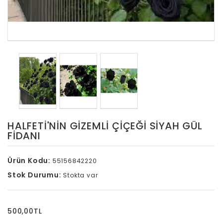
HALFETI'NIN GIZEMLI ÇIÇEĞI SIYAH GÜL
FIDANI
Ürün Kodu:
55156842220
Stok Durumu:
Stokta var
500,00TL