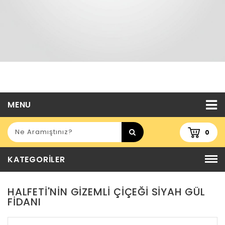
MENU
0
KATEGORILER
HALFETI'NIN GIZEMLI ÇIÇEĞI SIYAH GÜL
FIDANI