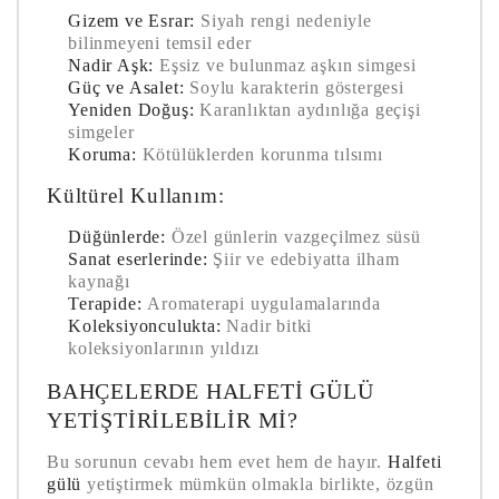
Gizem ve Esrar:
Siyah rengi nedeniyle
bilinmeyeni temsil eder
Nadir Aşk:
Eşsiz ve bulunmaz aşkın simgesi
Güç ve Asalet:
Soylu karakterin göstergesi
Yeniden Doğuş:
Karanlıktan aydınlığa geçişi
simgeler
Koruma:
Kötülüklerden korunma tılsımı
Kültürel Kullanım:
Düğünlerde:
Özel günlerin vazgeçilmez süsü
Sanat eserlerinde:
Şiir ve edebiyatta ilham
kaynağı
Terapide:
Aromaterapi uygulamalarında
Koleksiyonculukta:
Nadir bitki
koleksiyonlarının yıldızı
BAHÇELERDE HALFETI GÜLÜ
YETIŞTIRILEBILIR MI?
Bu sorunun cevabı hem evet hem de hayır.
Halfeti
gülü
yetiştirmek mümkün olmakla birlikte, özgün