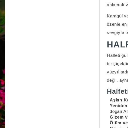
anlamak ve
Karagül ye
özenle en 
sevgiyle 
HAL
Halfeti g
bir çiçekt
yüzyıllard
değil, ayn
Halfe
Aşkın K
Yeniden
doğan An
Gizem v
Ölüm ve