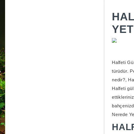
HAL
YET
Halfeti Gü
türüdür. P
nedir?, Ha
Halfeti gü
ettiklerin
bahçenizde
Nerede Yet
HALF