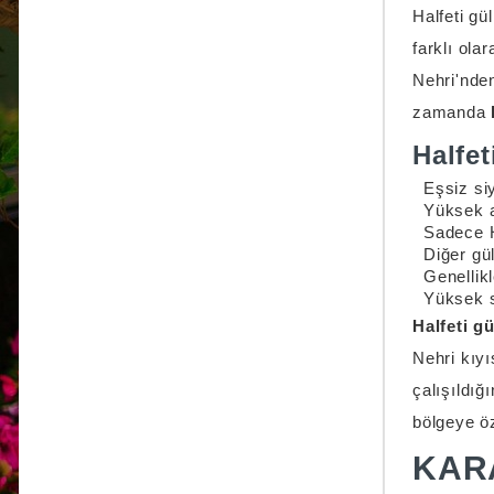
Halfeti gü
farklı ola
Nehri'nden
zamanda
Halfet
Eşsiz si
Yüksek a
Sadece Ha
Diğer gül
Genellik
Yüksek s
Halfeti g
Nehri kıyı
çalışıldığ
bölgeye öz
KARA