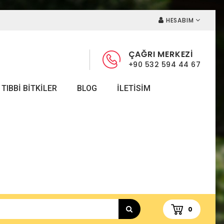
HESABIM
ÇAĞRI MERKEZİ
+90 532 594 44 67
TIBBI BITKILER
BLOG
ILETISIM
0