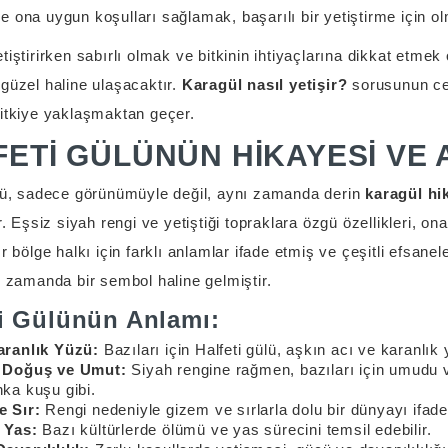
 ona uygun koşulları sağlamak, başarılı bir yetiştirme için o
tiştirirken sabırlı olmak ve bitkinin ihtiyaçlarına dikkat etmek
güzel haline ulaşacaktır.
Karagül nasıl yetişir?
sorusunun cev
bitkiye yaklaşmaktan geçer.
FETI GÜLÜNÜN HIKAYESI VE 
ülü, sadece görünümüyle değil, aynı zamanda derin
karagül hi
ir. Eşsiz siyah rengi ve yetiştiği topraklara özgü özellikleri, o
ır bölge halkı için farklı anlamlar ifade etmiş ve çeşitli efsanel
ı zamanda bir sembol haline gelmiştir.
ti Gülünün Anlamı:
aranlık Yüzü:
Bazıları için Halfeti gülü, aşkın acı ve karanlık 
 Doğuş ve Umut:
Siyah rengine rağmen, bazıları için umudu v
ka kuşu gibi.
e Sır:
Rengi nedeniyle gizem ve sırlarla dolu bir dünyayı ifade
 Yas:
Bazı kültürlerde ölümü ve yas sürecini temsil edebilir.