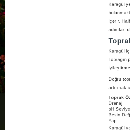
Karagül ye
bulunmakt
içerir. Ha
adımları d
Topra
Karagül iç
Toprağın p
iyileştirm
Doğru topr
artırmak i
Toprak Öz
Drenaj
pH Seviye
Besin Değ
Yapı
Karagül ye