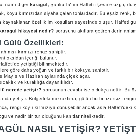
lü, namı diğer
karagül
, Şanlıurfa'nın Halfeti ilçesine özgü, dü
rak, koyu kırmızıdan siyaha çalan tonlardadır. Bu eşsiz renk, 
 kaynaklanan özel iklim koşulları sayesinde oluşur. Halfeti g
karagül hikayesi nedir?
sorusunu akıllara getiren derin anlam
i Gülü Özellikleri:
yahımsı-kırmızı renge sahiptir.
ntioksidan içeriği bulunur.
lfeti'de yetiştiği bilinmektedir.
lere göre daha yoğun ve farklı bir kokuya sahiptir.
le Mayıs ve Haziran aylarında çiçek açar.
ıcaklık ve kuraklığa dayanıklıdır.
ülü nerede yetişir?
sorusunun cevabı ise oldukça nettir: Bu öze
sında yetişir. Bölgedeki mikroklima, gülün bu benzersiz rengin
ında, rengi koyu kırmızıya dönüşebilir ancak asla Halfeti'deki
gü ve nadir bir tür olduğunu kanıtlar niteliktedir.
GÜL NASIL YETIŞIR? YETIŞ