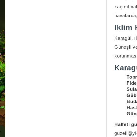
kaçınılmal
havalarda
Iklim 
Karagül, ı
Güneşli ve
korunması
Karagü
Topr
Fide
Sul
Güb
Bud
Hast
Güne
Halfeti g
güzelliğiy