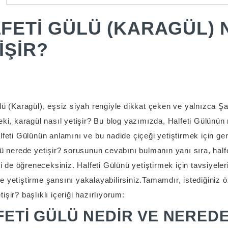
FETI GÜLÜ (KARAGÜL) 
IŞIR?
lü (Karagül), eşsiz siyah rengiyle dikkat çeken ve yalnızca Şanl
eki, karagül nasıl yetişir? Bu blog yazımızda, Halfeti Gülünün
lfeti Gülünün anlamını ve bu nadide çiçeği yetiştirmek için gerek
lü nerede yetişir? sorusunun cevabını bulmanın yanı sıra, halfet
izi de öğreneceksiniz. Halfeti Gülünü yetiştirmek için tavsiyele
 yetiştirme şansını yakalayabilirsiniz.Tamamdır, istediğiniz ö
işir? başlıklı içeriği hazırlıyorum:
ETI GÜLÜ NEDIR VE NEREDE