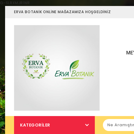
G-SLRXMJR1NR
ERVA BOTANIK ONLINE MAĞAZAMIZA HOŞGELDINIZ
ME
KATEGORILER