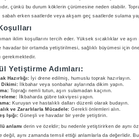
ıdır, çünkü bu durum köklerin çürümesine neden olabilir. Topra
, sabah erken saatlerde veya akşam geç saatlerde sulama yapma
Koşulları
lıman iklim koşullarını tercih eder. Yüksek sıcaklıklar ve aşırı 
 havadar bir ortamda yetiştirilmesi, sağlıklı büyümesi için ön
 gerekmektedir.
l Yetiştirme Adımları:
ak Hazırlığı:
İyi drene edilmiş, humuslu toprak hazırlayın.
 Dikimi:
İlkbahar veya sonbahar aylarında dikim yapın.
ama:
Toprağı nemli tutun, aşırı sulamadan kaçının.
releme:
İlkbaharda gübre takviyesi yapın.
ama:
Kuruyan ve hastalıklı dalları düzenli olarak budayın.
alık ve Zararlılarla Mücadele:
Gerekli önlemleri alın.
ş Işığı:
Güneşli ve havadar bir yerde yetiştirin.
ülü anlamı
derin ve özeldir; bu nedenle yetiştirirken de aynı 
le değil, aynı zamanda temsil ettiği anlamlarla da değerlidir. Bu