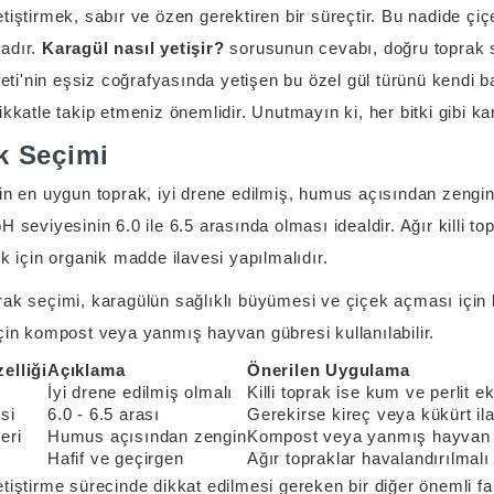
tiştirmek, sabır ve özen gerektiren bir süreçtir. Bu nadide çiç
adır.
Karagül nasıl yetişir?
sorusunun cevabı, doğru toprak s
lfeti'nin eşsiz coğrafyasında yetişen bu özel gül türünü kendi 
ikkatle takip etmeniz önemlidir. Unutmayın ki, her bitki gibi kar
k Seçimi
in en uygun toprak, iyi drene edilmiş, humus açısından zengin v
H seviyesinin 6.0 ile 6.5 arasında olması idealdir. Ağır killi t
ek için organik madde ilavesi yapılmalıdır.
ak seçimi, karagülün sağlıklı büyümesi ve çiçek açması için k
çin kompost veya yanmış hayvan gübresi kullanılabilir.
elliği
Açıklama
Önerilen Uygulama
İyi drene edilmiş olmalı
Killi toprak ise kum ve perlit e
si
6.0 - 6.5 arası
Gerekirse kireç veya kükürt ila
eri
Humus açısından zengin
Kompost veya yanmış hayvan 
Hafif ve geçirgen
Ağır topraklar havalandırılmalı
tiştirme sürecinde dikkat edilmesi gereken bir diğer önemli f