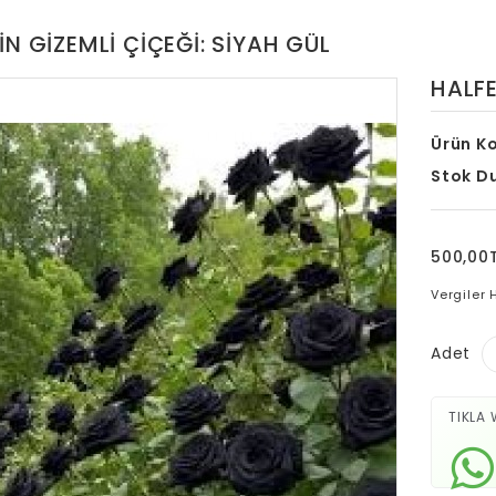
IN GIZEMLI ÇIÇEĞI: SIYAH GÜL
HALFE
Ürün K
Stok D
500,00
Vergiler 
Adet
TIKLA 