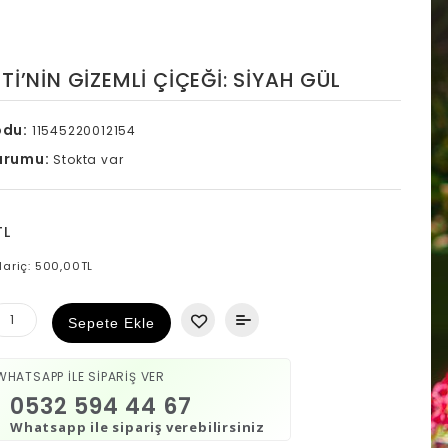
TI’NIN GIZEMLI ÇIÇEĞI: SIYAH GÜL
odu:
11545220012154
urumu:
Stokta var
TL
Hariç: 500,00TL
Sepete Ekle
WHATSAPP İLE SİPARİŞ VER
0532 594 44 67
Whatsapp ile sipariş verebilirsiniz