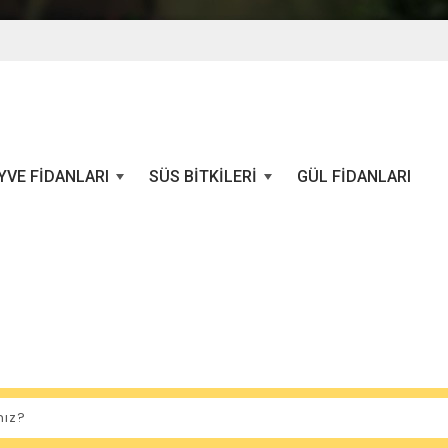
YVE FIDANLARI
SÜS BITKILERI
GÜL FIDANLARI
+
+