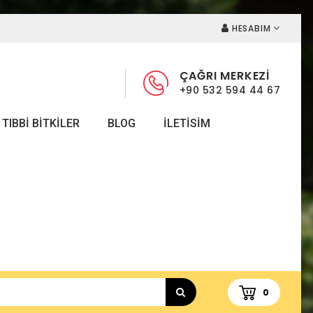
HESABIM
ÇAĞRI MERKEZİ
+90 532 594 44 67
TIBBI BITKILER
BLOG
ILETISIM
0