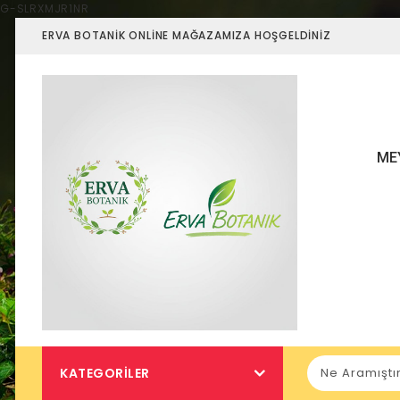
G-SLRXMJR1NR
ERVA BOTANIK ONLINE MAĞAZAMIZA HOŞGELDINIZ
ME
KATEGORILER