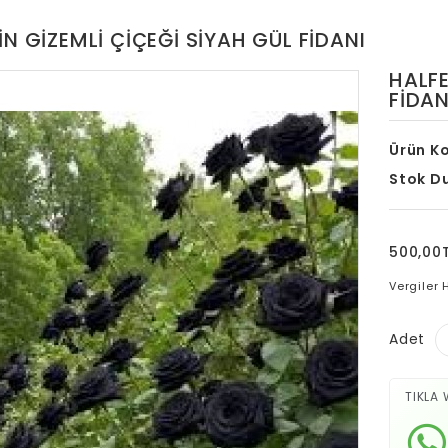
IN GIZEMLI ÇIÇEĞI SIYAH GÜL FIDANI
HALFE
FIDAN
Ürün K
Stok D
500,00
Vergiler 
Adet
TIKLA 