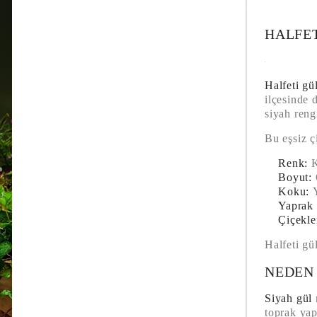
HALFET
Halfeti gü
ilçesinde 
siyah reng
Bu eşsiz çi
Renk:
K
Boyut:
Koku:
Y
Yaprak 
Çiçekl
Halfeti gü
NEDEN 
Siyah gül
toprak yap