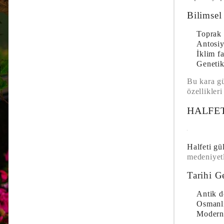
Bilimsel
Toprak 
Antosiy
İklim fa
Genetik
Bu kara gü
özellikler
HALFET
Halfeti gü
medeniyet
Tarihi G
Antik 
Osmanl
Modern