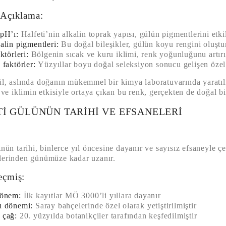
 Açıklama:
pH’ı:
Halfeti’nin alkalin toprak yapısı, gülün pigmentlerini etki
alin pigmentleri:
Bu doğal bileşikler, gülün koyu rengini oluştu
ktörleri:
Bölgenin sıcak ve kuru iklimi, renk yoğunluğunu artırı
 faktörler:
Yüzyıllar boyu doğal seleksiyon sonucu gelişen özel
l, aslında doğanın mükemmel bir kimya laboratuvarında yaratılm
i ve iklimin etkisiyle ortaya çıkan bu renk, gerçekten de doğal b
I GÜLÜNÜN TARIHI VE EFSANELERI
l
nün tarihi, binlerce yıl öncesine dayanır ve sayısız efsaneyle 
lerinden günümüze kadar uzanır.
eçmiş:
dönem:
İlk kayıtlar MÖ 3000’li yıllara dayanır
ı dönemi:
Saray bahçelerinde özel olarak yetiştirilmiştir
 çağ:
20. yüzyılda botanikçiler tarafından keşfedilmiştir