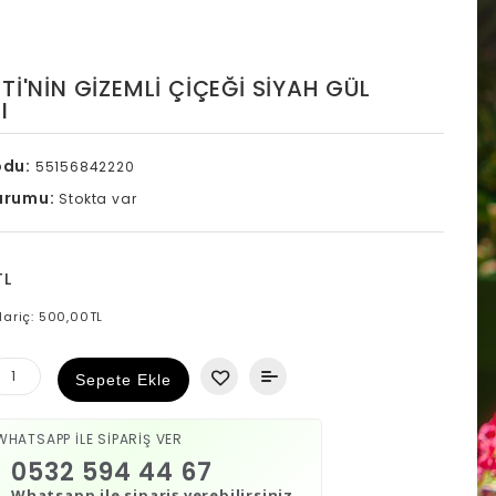
TI'NIN GIZEMLI ÇIÇEĞI SIYAH GÜL
I
odu:
55156842220
urumu:
Stokta var
TL
Hariç: 500,00TL
Sepete Ekle
WHATSAPP İLE SİPARİŞ VER
0532 594 44 67
Whatsapp ile sipariş verebilirsiniz