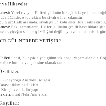
r ve Hikayeler:
anesi:
Yerel rivayet, Halfeti gülünün bir aşk hikayesinden doğd
 düştüğünde, o topraktan bu siyah güller çıkmıştır.
cu Güç:
Halk arasında, siyah gülün kötü enerjileri uzaklaştırdığı
sanesi:
Eski zamanlarda, Halfeti gülünün çeşitli hastalıklara şifa
neler, çiçeğin sadece güzelliğini değil, aynı zamanda mistik gü
IR GÜL NEREDE YETIŞIR?
Halfeti
ilçesi, bu eşsiz siyah gülün tek doğal yaşam alanıdır. Coğ
 sadece burada yetişmesine olanak tanır.
Özellikler:
:
Güneydoğu Anadolu Bölgesi
arasal iklim özellikleri
Kireçli ve alkalin yapı
akları:
Fırat Nehri’nin etkisi
Koşulları: