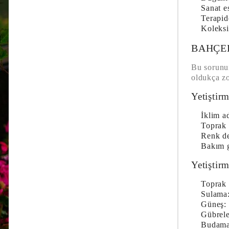
Sanat e
Terapid
Koleksi
BAHÇEL
Bu sorunu
oldukça zo
Yetiştirm
İklim a
Toprak 
Renk de
Bakım g
Yetiştirm
Toprak 
Sulama
Güneş:
Gübrel
Budama