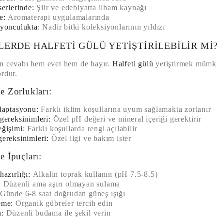
serlerinde:
Şiir ve edebiyatta ilham kaynağı
e:
Aromaterapi uygulamalarında
yonculukta:
Nadir bitki koleksiyonlarının yıldızı
ERDE HALFETI GÜLÜ YETIŞTIRILEBILIR MI
n cevabı hem evet hem de hayır.
Halfeti gülü
yetiştirmek mümkü
rdur.
e Zorlukları:
daptasyonu:
Farklı iklim koşullarına uyum sağlamakta zorlanır
gereksinimleri:
Özel pH değeri ve mineral içeriği gerektirir
ğişimi:
Farklı koşullarda rengi açılabilir
ereksinimleri:
Özel ilgi ve bakım ister
e İpuçları:
hazırlığı:
Alkalin toprak kullanın (pH 7.5-8.5)
:
Düzenli ama aşırı olmayan sulama
Günde 6-8 saat doğrudan güneş ışığı
eme:
Organik gübreler tercih edin
:
Düzenli budama ile şekil verin