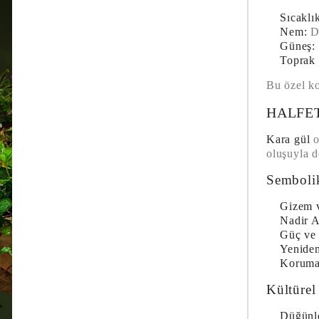
Sıcaklı
Nem:
Dü
Güneş:
Toprak 
Bu özel ko
HALFE
Kara gül
o
oluşuyla d
Semboli
Gizem v
Nadir A
Güç ve 
Yenide
Koruma
Kültürel
Düğünl