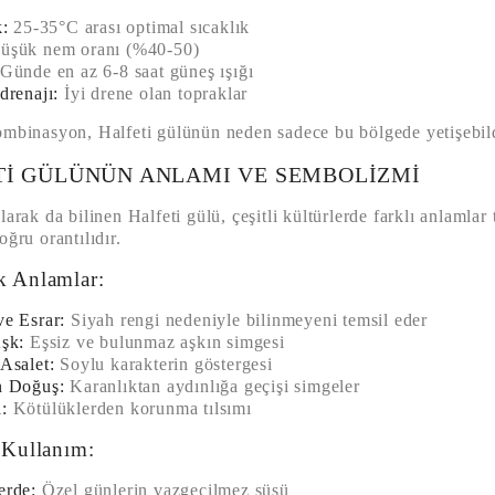
k:
25-35°C arası optimal sıcaklık
şük nem oranı (%40-50)
Günde en az 6-8 saat güneş ışığı
drenajı:
İyi drene olan topraklar
mbinasyon, Halfeti gülünün neden sadece bu bölgede yetişebildi
TI GÜLÜNÜN ANLAMI VE SEMBOLIZMI
larak da bilinen Halfeti gülü, çeşitli kültürlerde farklı anlamlar
oğru orantılıdır.
k Anlamlar:
e Esrar:
Siyah rengi nedeniyle bilinmeyeni temsil eder
şk:
Eşsiz ve bulunmaz aşkın simgesi
Asalet:
Soylu karakterin göstergesi
n Doğuş:
Karanlıktan aydınlığa geçişi simgeler
:
Kötülüklerden korunma tılsımı
 Kullanım:
erde:
Özel günlerin vazgeçilmez süsü