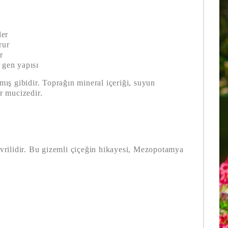
ler
rur
r
 gen yapısı
ış gibidir. Toprağın mineral içeriği, suyun
ir mucizedir.
çevrilidir. Bu gizemli çiçeğin hikayesi, Mezopotamya