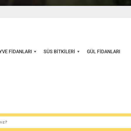
YVE FIDANLARI
SÜS BITKILERI
GÜL FIDANLARI
+
+