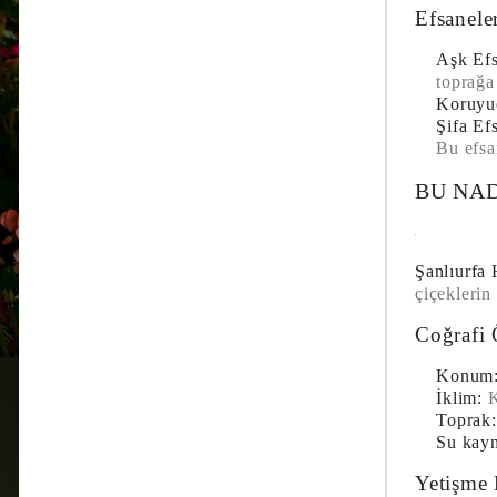
Efsanele
Aşk Efs
toprağa
Koruyu
Şifa Ef
Bu efsa
BU NAD
Şanlıurfa 
çiçeklerin
Coğrafi 
Konum
İklim:
K
Toprak:
Su kayn
Yetişme 