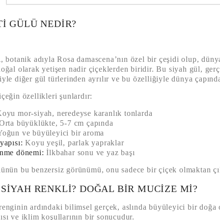
I GÜLÜ NEDIR?
l
, botanik adıyla Rosa damascena’nın özel bir çeşidi olup, düny
doğal olarak yetişen nadir çiçeklerden biridir. Bu siyah gül, 
iyle diğer gül türlerinden ayrılır ve bu özelliğiyle dünya çapınd
çeğin özellikleri şunlardır:
oyu mor-siyah, neredeyse karanlık tonlarda
Orta büyüklükte, 5-7 cm çapında
oğun ve büyüleyici bir aroma
yapısı:
Koyu yeşil, parlak yapraklar
enme dönemi:
İlkbahar sonu ve yaz başı
lünün bu benzersiz görünümü, onu sadece bir çiçek olmaktan çıka
SIYAH RENKLI? DOĞAL BIR MUCIZE MI?
renginin ardındaki bilimsel gerçek, aslında büyüleyici bir doğa 
ısı ve iklim koşullarının bir sonucudur.