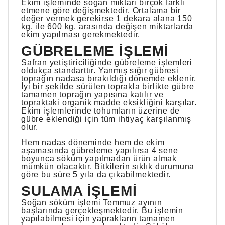
Ekim işleminde soğan miktarı birçok farklı
etmene göre değişmektedir. Ortalama bir
değer vermek gerekirse 1 dekara alana 150
kg. ile 600 kg. arasında değişen miktarlarda
ekim yapılması gerekmektedir.
GÜBRELEME İŞLEMI
Safran yetiştiriciliğinde gübreleme işlemleri
oldukça standarttır. Yanmış sığır gübresi
toprağın nadasa bırakıldığı dönemde eklenir.
İyi bir şekilde sürülen toprakla birlikte gübre
tamamen toprağın yapısına katılır ve
topraktaki organik madde eksikliğini karşılar.
Ekim işlemlerinde tohumların üzerine de
gübre eklendiği için tüm ihtiyaç karşılanmış
olur.
Hem nadas döneminde hem de ekim
aşamasında gübreleme yapılırsa 4 sene
boyunca söküm yapılmadan ürün almak
mümkün olacaktır. Bitkilerin sıklık durumuna
göre bu süre 5 yıla da çıkabilmektedir.
SULAMA İŞLEMI
Soğan söküm işlemi Temmuz ayının
başlarında gerçekleşmektedir. Bu işlemin
yapılabilmesi için yaprakların tamamen