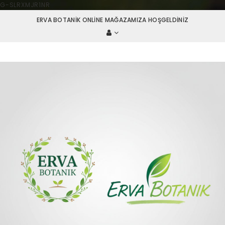
G-SLRXMJR1NR
ERVA BOTANIK ONLINE MAĞAZAMIZA HOŞGELDINIZ