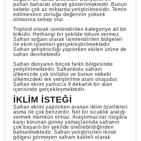
pahalı baharatı olarak gösterilmektedir. Bunun
sebebi çok az miktarda yetiştirilmesidir. Temin
edilmesinin zorluğu değerinin yüksek
olmasına sebep olur.
Triploid olarak isimlendirilen kategoriye ait bir
bitkidir. Herhangi bir şekilde tohum vermez.
Safran soğanı olarak isimlendirilen bölgeleri
ile ekim işlemleri gerçekleştirilmektedir.
Safran yetiştiriciliği yapılırken ekilen ürüne de
safran denmektedir.
Safran dünyanın birçok farklı bölgesinde
yetiştirilmektedir. Safranbolu safranı
ülkemizde çok ünlüdür ve bunun sebebi
ülkemizdeki tek yetiştirilme alanı oluşudur.
Safran ekimi yalnızca 9 dekarlık bir alan
içerisinde gerçekleşmektedir.
İKLIM İSTEĞI
Safran ekimi yapılırken aranan iklim özellikleri
asma ile çok benzerdir. Net bir sıcaklık aralığı
vermek mümkün olmaz. Araştırmacılar rüzgâra
karşı korunan güney yamaçlarında safranın
çok başarılı bir şekilde üretilebildiğinden
bahsetmektedir. Safran yetiştiricileri ikindi
gölgesi görmeyen safranı kaliteli olarak