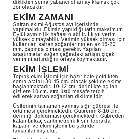
diktikten sonra yabancı otları ayıklamak çok
zor olacaktır.
EKIM ZAMANI
Safran ekimi Ağustos ayı içerisinde
yapılmalıdır. Ekimin yapıldığı tarih maksimum
Eylül ayının ilk haftası olabilir. İlk yıl verim
yüksek olmayabilir. Verimin yüksek olması için
kullanılan safran soğanlarının en az 15-20
mm. çapında olması gerekir. Yapılan
araştırmalar soğan çağındaki artışın çiçek
verimini arttırdığını ortaya koymaktadır.
EKIM İŞLEMI
Toprak ekim işlemi için hazır hale geldikten
sonra araları 30-45 cm. olacak şekilde ekime
başlanmaktadır. 10-12 cm. derinlikte açılan
çizilere 10 cm. sıra üstü mesafe tercih
edilerek safran soğanları dikilmelidir.
Üstlerinin tamamen yanmış sığır gübresi ile
örtülmesi gerekmektedir. Gübrenin 8-10 cm.
derinliği doldurması gerekmektedir. Gübreden
kalan birkaç santimetrelik kısım toprakla
kapanır ve ekim işlemi bu şekilde
tamamlanmış olur.