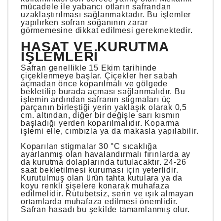
mücadele ile yabancı otların safrandan
uzaklaştırılması sağlanmaktadır. Bu işlemler
yapılırken sofran soğanının zarar
görmemesine dikkat edilmesi gerekmektedir.
HASAT VE KURUTMA
İŞLEMLERI
Safran genellikle 15 Ekim tarihinde
çiçeklenmeye başlar. Çiçekler her sabah
açmadan önce koparılmalı ve gölgede
bekletilip burada açması sağlanmalıdır. Bu
işlemin ardından safranın stigmaları üç
parçanın birleştiği yerin yaklaşık olarak 0,5
cm. altından, diğer bir değişle sarı kısmın
başladığı yerden koparılmalıdır. Koparma
işlemi elle, cımbızla ya da makasla yapılabilir.
Koparılan stigmalar 30 °C sıcaklığa
ayarlanmış olan havalandırmalı fırınlarda ay
da kurutma dolaplarında tutulacaktır. 24-26
saat bekletilmesi kuruması için yeterlidir.
Kurutulmuş olan ürün tahta kutulara ya da
koyu renkli şişelere konarak muhafaza
edilmelidir. Rutubetsiz, serin ve ışık almayan
ortamlarda muhafaza edilmesi önemlidir.
Safran hasadı bu şekilde tamamlanmış olur.