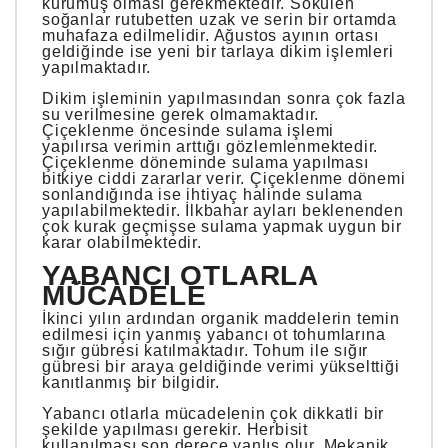
kurumuş olması gerekmektedir. Sökülen
soğanlar rutubetten uzak ve serin bir ortamda
muhafaza edilmelidir. Ağustos ayının ortası
geldiğinde ise yeni bir tarlaya dikim işlemleri
yapılmaktadır.
Dikim işleminin yapılmasından sonra çok fazla
su verilmesine gerek olmamaktadır.
Çiçeklenme öncesinde sulama işlemi
yapılırsa verimin arttığı gözlemlenmektedir.
Çiçeklenme döneminde sulama yapılması
bitkiye ciddi zararlar verir. Çiçeklenme dönemi
sonlandığında ise ihtiyaç halinde sulama
yapılabilmektedir. İlkbahar ayları beklenenden
çok kurak geçmişse sulama yapmak uygun bir
karar olabilmektedir.
YABANCI OTLARLA
MÜCADELE
İkinci yılın ardından organik maddelerin temin
edilmesi için yanmış yabancı ot tohumlarına
sığır gübresi katılmaktadır. Tohum ile sığır
gübresi bir araya geldiğinde verimi yükselttiği
kanıtlanmış bir bilgidir.
Yabancı otlarla mücadelenin çok dikkatli bir
şekilde yapılması gerekir. Herbisit
kullanılması son derece yanlış olur. Mekanik