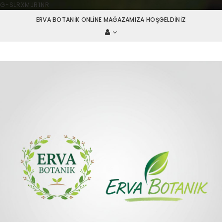
G-SLRXMJR1NR
ERVA BOTANIK ONLINE MAĞAZAMIZA HOŞGELDINIZ