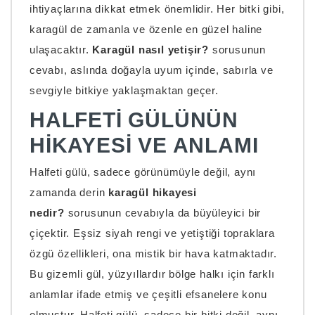
ihtiyaçlarına dikkat etmek önemlidir. Her bitki gibi,
karagül de zamanla ve özenle en güzel haline
ulaşacaktır.
Karagül nasıl yetişir?
sorusunun
cevabı, aslında doğayla uyum içinde, sabırla ve
sevgiyle bitkiye yaklaşmaktan geçer.
HALFETI GÜLÜNÜN
HIKAYESI VE ANLAMI
Halfeti gülü, sadece görünümüyle değil, aynı
zamanda derin
karagül hikayesi
nedir?
sorusunun cevabıyla da büyüleyici bir
çiçektir. Eşsiz siyah rengi ve yetiştiği topraklara
özgü özellikleri, ona mistik bir hava katmaktadır.
Bu gizemli gül, yüzyıllardır bölge halkı için farklı
anlamlar ifade etmiş ve çeşitli efsanelere konu
olmuştur. Halfeti gülü, sadece bir bitki değil, aynı