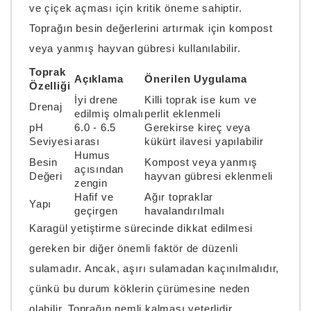
ve çiçek açması için kritik öneme sahiptir.
Toprağın besin değerlerini artırmak için kompost
veya yanmış hayvan gübresi kullanılabilir.
Toprak
Açıklama
Önerilen Uygulama
Özelliği
İyi drene
Killi toprak ise kum ve
Drenaj
edilmiş olmalı
perlit eklenmeli
pH
6.0 - 6.5
Gerekirse kireç veya
Seviyesi
arası
kükürt ilavesi yapılabilir
Humus
Besin
Kompost veya yanmış
açısından
Değeri
hayvan gübresi eklenmeli
zengin
Hafif ve
Ağır topraklar
Yapı
geçirgen
havalandırılmalı
Karagül yetiştirme sürecinde dikkat edilmesi
gereken bir diğer önemli faktör de düzenli
sulamadır. Ancak, aşırı sulamadan kaçınılmalıdır,
çünkü bu durum köklerin çürümesine neden
olabilir. Toprağın nemli kalması yeterlidir.