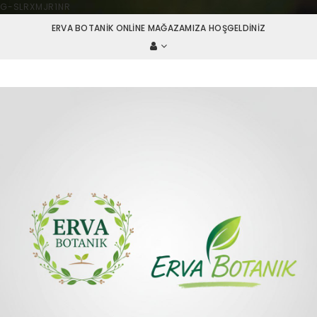
G-SLRXMJR1NR
ERVA BOTANIK ONLINE MAĞAZAMIZA HOŞGELDINIZ