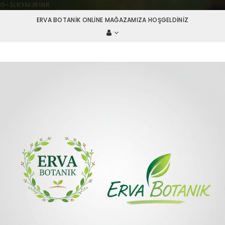
G-SLRXMJR1NR
ERVA BOTANIK ONLINE MAĞAZAMIZA HOŞGELDINIZ