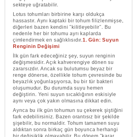
sekteye uğratabilir.
Lotus tohumları birbirine karşı oldukça
hassastır. Aynı kaptaki bir tohum filizlenmişse,
diğerleri bazen kendini "kilitleyebilir". Bu
nedenle her bir tohumu ayrı kaplarda
çimlendirmek en sağlıklısıdır.
1. Gün: Suyun
Renginin Değişimi
İlk gün fark edeceğiniz şey, suyun renginin
değişmesidir. Açık kahverengiye dönen su
zararsızdır. Ancak su bulutumsu beyaz bir
renge dönerse, özellikle tohum çevresinde bu
beyazlık yoğunlaşıyorsa, bu bir tür bakteri
oluşumudur. Bu durumda suyu hemen
değiştirin. Yeni suyun sıcaklığının eskisiyle
aynı veya çok yakın olmasına dikkat edin.
Ayrıca bu ilk gün tohumun su çekerek şiştiğini
fark edebilirsiniz. Bazen orantısız bir şekilde
şişebilir, bu normaldir. Tohum tamamen suyu
aldıktan sonra birkaç gün boyunca herhangi
bir değişiklik olmayabilir. Bu dönem "karar