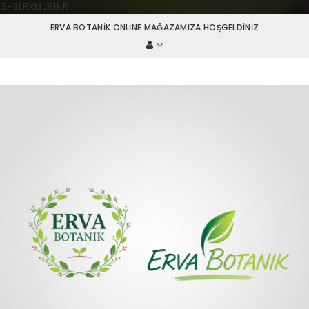
G-SLRXMJR1NR
ERVA BOTANIK ONLINE MAĞAZAMIZA HOŞGELDINIZ