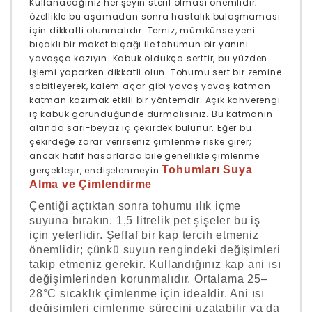
Kullanacağınız her şeyin steril olması önemlidir;
özellikle bu aşamadan sonra hastalık bulaşmaması
için dikkatli olunmalıdır. Temiz, mümkünse yeni
bıçaklı bir maket bıçağı ile tohumun bir yanını
yavaşça kazıyın. Kabuk oldukça serttir, bu yüzden
işlemi yaparken dikkatli olun. Tohumu sert bir zemine
sabitleyerek, kalem açar gibi yavaş yavaş katman
katman kazımak etkili bir yöntemdir. Açık kahverengi
iç kabuk göründüğünde durmalısınız. Bu katmanın
altında sarı-beyaz iç çekirdek bulunur. Eğer bu
çekirdeğe zarar verirseniz çimlenme riske girer;
ancak hafif hasarlarda bile genellikle çimlenme
Tohumları Suya
gerçekleşir, endişelenmeyin.
Alma ve Çimlendirme
Çentiği açtıktan sonra tohumu ılık içme
suyuna bırakın. 1,5 litrelik pet şişeler bu iş
için yeterlidir. Şeffaf bir kap tercih etmeniz
önemlidir; çünkü suyun rengindeki değişimleri
takip etmeniz gerekir. Kullandığınız kap ani ısı
değişimlerinden korunmalıdır. Ortalama 25–
28°C sıcaklık çimlenme için idealdir. Ani ısı
değişimleri çimlenme sürecini uzatabilir ya da