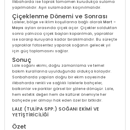
İlkbaharda ise toprak tamamen kurudukça sulama
yapılmalıdır. Aşırı sulamadan kaçınılmalıdır.
Çiçeklenme Dönemi ve Sonrası
Laleler, bölge ve iklim koşullarına bağlı olarak
Mart –
Mayıs
ayları arasında çiçek açar. Çiçekler solduktan
sonra yalnızca çiçek başları koparılmalı, yapraklar
ise sararıp kuruyana kadar bırakılmalıdır. Bu süreçte
yapraklar fotosentez yaparak soğanın gelecek yıl
için güç toplamasını sağlar.
Sonuç
Lale soğanı ekimi, doğru zamanlama ve temel
bakım kurallarına uyulduğunda oldukça kolaydır.
Sonbaharda yapılan doğru bir ekim sayesinde
ilkbaharda renkli ve sağlıklı lalelerle bahçeler,
balkonlar ve parklar görsel bir şölene dönüşür. Lale,
hem estetik değeri hem de kültürel önemiyle her
bahçede yer almayı hak eden özel bir bitkidir.
LALE (TULIPA SPP.) SOĞANI EKIMI VE
YETIŞTIRICILIĞI
Özet