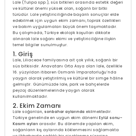
Lale (Tulipa spp.), süs bitkileri arasında estetik değeri
ve kültürel önemi yüksek olan, soğanlı bir bitki
türüdür. Lale yetiştiriciliğinde başarılı sonuçlar elde
edebilmek için uygun ekim zamanı, toprak özellikleri
ve bakım uygulamaları büyük önem taşımaktadır.
Bu çalışmada, Türkiye ekolojik koşulları dikkate
alınarak lale soğanı ekimi ve yetiştiriciliğine ilişkin
temel bilgiler sunulmuştur.
1. Giriş
Lale, Liliaceae familyasına ait çok yıllık, soğanlı bir
süs bitkisidir. Anavatanı Orta Asya olan lale, özellikle
16. yüzyıldan itibaren Osmanlı İmparatorluğu’nda
yaygın olarak yetiştirilmiş ve kültürel bir simge hâline
gelmiştir. Günümüzde lale, park ve bahçelerde
peyzaj düzenlemelerinde yaygın olarak
kullanılmaktadır.
2. Ekim Zamanı
Lale soğanları,
sonbahar aylarında
ekilmektedir.
Türkiye genelinde en uygun ekim dönemi
Eylül sonu–
Kasım ayları
arasıdır. Bu dönemde yapılan ekim,
soğanların kış aylarında köklenmesini sağlamakta
ve ilkbaharda sağlıklı bir çiçeklenme sürecine