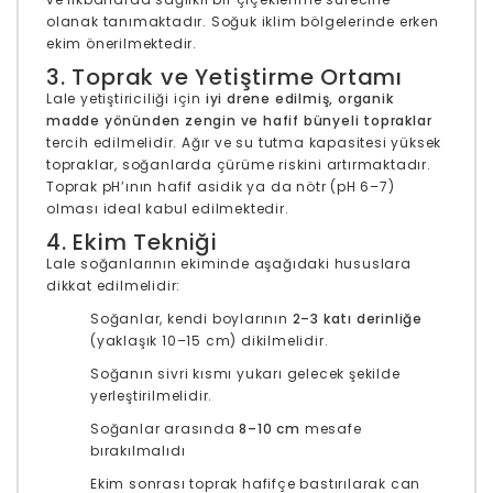
olanak tanımaktadır. Soğuk iklim bölgelerinde erken
ekim önerilmektedir.
3. Toprak ve Yetiştirme Ortamı
Lale yetiştiriciliği için
iyi drene edilmiş, organik
madde yönünden zengin ve hafif bünyeli topraklar
tercih edilmelidir. Ağır ve su tutma kapasitesi yüksek
topraklar, soğanlarda çürüme riskini artırmaktadır.
Toprak pH’ının hafif asidik ya da nötr (pH 6–7)
olması ideal kabul edilmektedir.
4. Ekim Tekniği
Lale soğanlarının ekiminde aşağıdaki hususlara
dikkat edilmelidir:
Soğanlar, kendi boylarının
2–3 katı derinliğe
(yaklaşık 10–15 cm) dikilmelidir.
Soğanın sivri kısmı yukarı gelecek şekilde
yerleştirilmelidir.
Soğanlar arasında
8–10 cm
mesafe
bırakılmalıdı
Ekim sonrası toprak hafifçe bastırılarak can