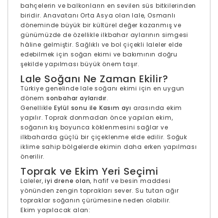
bahçelerin ve balkonların en sevilen süs bitkilerinden
biridir. Anavatanı Orta Asya olan lale, Osmanlı
döneminde büyük bir kültürel değer kazanmış ve
günümüzde de özellikle ilkbahar aylarının simgesi
hâline gelmiştir. Sağlıklı ve bol çiçekli laleler elde
edebilmek için soğan ekimi ve bakımının doğru
şekilde yapılması büyük önem taşır.
Lale Soğanı Ne Zaman Ekilir?
Türkiye genelinde lale soğanı ekimi için en uygun
dönem
sonbahar aylarıdır
.
Genellikle
Eylül sonu ile Kasım ayı
arasında ekim
yapılır. Toprak donmadan önce yapılan ekim,
soğanın kış boyunca köklenmesini sağlar ve
ilkbaharda güçlü bir çiçeklenme elde edilir. Soğuk
iklime sahip bölgelerde ekimin daha erken yapılması
önerilir.
Toprak ve Ekim Yeri Seçimi
Laleler,
iyi drene olan
, hafif ve besin maddesi
yönünden zengin toprakları sever. Su tutan ağır
topraklar soğanın çürümesine neden olabilir.
Ekim yapılacak alan: