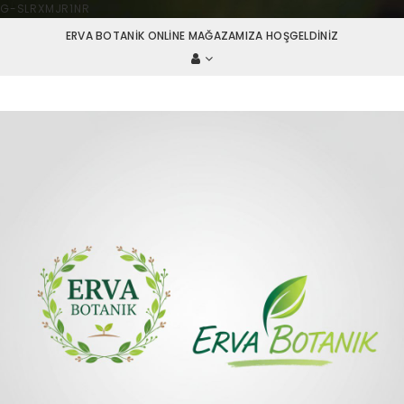
G-SLRXMJR1NR
ERVA BOTANIK ONLINE MAĞAZAMIZA HOŞGELDINIZ