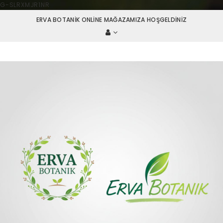
G-SLRXMJR1NR
ERVA BOTANIK ONLINE MAĞAZAMIZA HOŞGELDINIZ