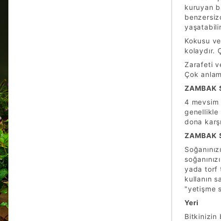
kuruyan ba
benzersizd
yaşatabilir
Kokusu ve
kolaydır. 
Zarafeti v
Çok anlaml
ZAMBAK S
4 mevsim 
genellikle
dona karşı
ZAMBAK S
Soğanınızı
soğanınız
yada torf 
kullanın s
"yetişme s
Yeri
Bitkinizin