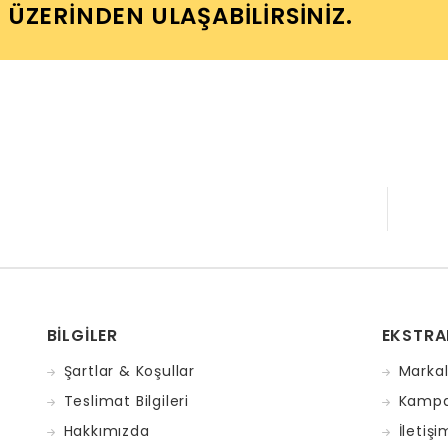
I ÜZERINDEN ULAŞABILIRSINIZ.
BILGILER
EKSTRA
Şartlar & Koşullar
Markal
Teslimat Bilgileri
Kampa
Hakkımızda
İletişi