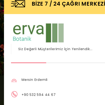
BIZE 7 / 24 ÇAĞRI MERKEZ
Siz Değerli Müşterilerimiz İçin Yenilendik...
Mersin Erdemli
+90 532 594 44 67