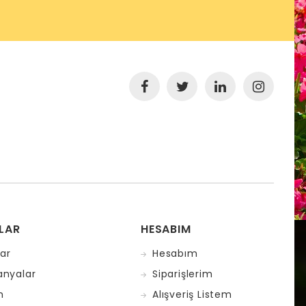
LAR
HESABIM
ar
Hesabım
nyalar
Siparişlerim
m
Alışveriş Listem