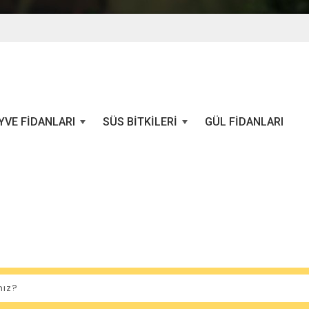
YVE FIDANLARI
SÜS BITKILERI
GÜL FIDANLARI
+
+