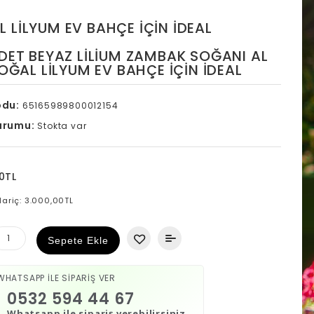
L LILYUM EV BAHÇE İÇIN İDEAL
DET BEYAZ LILIUM ZAMBAK SOĞANI AL
DOĞAL LILYUM EV BAHÇE İÇIN İDEAL
odu:
65165989800012154
urumu:
Stokta var
0TL
Hariç: 3.000,00TL
Sepete Ekle
WHATSAPP İLE SİPARİŞ VER
0532 594 44 67
Whatsapp ile sipariş verebilirsiniz