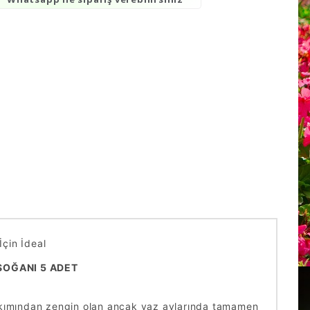
çin İdeal
SOĞANI 5 ADET
bakımından zengin olan ancak yaz aylarında tamamen