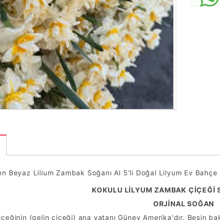
n Beyaz Lilium Zambak Soğanı Al 5'li Doğal Lilyum Ev Bahçe İ
KOKULU LİLYUM ZAMBAK ÇİÇEĞİ 
ORJİNAL SOĞAN
çeğinin (gelin çiçeği) ana vatanı Güney Amerika'dır. Besin 