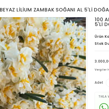
BEYAZ LILIUM ZAMBAK SOĞANI AL 5'LI DOĞA
100 A
5'LI 
Ürün K
Stok D
3.000,0
Vergiler 
Adet
TIKLA 