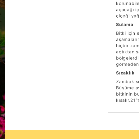
korunabile
açacağı i
çiçeği ya
Sulama
Bitki için
aşamaları
hiçbir zam
açtıktan s
bölgelerdi
görmeden c
Sıcaklık
Zambak so
Büyüme aş
bitkinin b
kısalır.21°