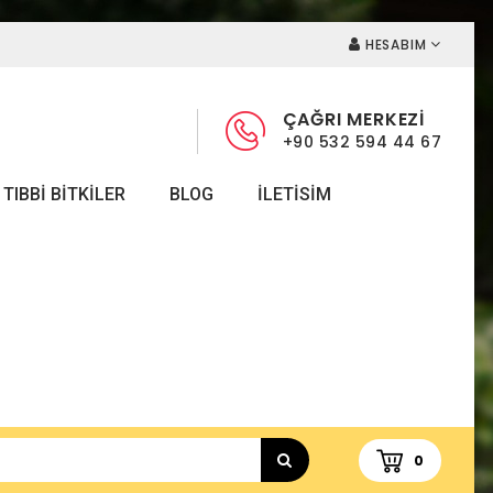
HESABIM
ÇAĞRI MERKEZİ
+90 532 594 44 67
TIBBI BITKILER
BLOG
ILETISIM
0