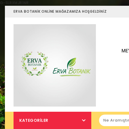
G-SLRXMJR1NR
ERVA BOTANIK ONLINE MAĞAZAMIZA HOŞGELDINIZ
ME
KATEGORILER