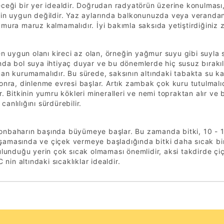
ceği bir yer idealdir. Doğrudan radyatörün üzerine konulması,
çin uygun değildir. Yaz aylarında balkonunuzda veya verandan
ğmura maruz kalmamalıdır. İyi bakımla saksıda yetiştirdiğini
 en uygun olanı kireci az olan, örneğin yağmur suyu gibi suy
nda bol suya ihtiyaç duyar ve bu dönemlerde hiç susuz bırakı
an kurumamalıdır. Bu sürede, saksının altındaki tabakta su ka
onra, dinlenme evresi başlar. Artık zambak çok kuru tutulmalıd
r. Bitkinin yumru kökleri mineralleri ve nemi topraktan alır v
anlılığını sürdürebilir.
nbaharın başında büyümeye başlar. Bu zamanda bitki, 10 - 15° 
amasında ve çiçek vermeye başladığında bitki daha sıcak bi
ulunduğu yerin çok sıcak olmaması önemlidir, aksi takdirde çi
C nin altındaki sıcaklıklar idealdir.