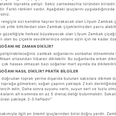
taklık toprakta yetişir. Sekiz zantedeschia türünden birisidir. 
ir. Farklı renkleri vardır. Aşağıdaki ipuçlarını uyguladığınızda
siniz.
 rengiyle sizi kendine hayran bırakacak olan Lilyum Zambak ç
Çok yıllık bitkilerden olan Zambak çiçeklerinizden yavru alabilir
e güzelliğiyle herkesi büyeleyecek olan Lilyum Zambak çiçeği
ı olan bu çiçekle sevdiklerinize onların sizin için ne kadar öze
OĞANI NE ZAMAN DİKİLİR?
yetiştirebileceğiniz zambak soğanlarını sonbahar döneminde E
 Nisan ortasından itibaren dikilebilir. Bu soğanlarda erken d
 çok hassas olmayan bazı soğanlar mart ayında da dikilebilirl
OĞANI NASIL DİKİLİR? PRATİK BİLGİLER
 doğrudan toprak yerine dışarıda bulunan saksılara dikmek dah
ı toprağa gömerken; soğan çapının yaklaşık 2 katı derinliğin
tercih edin. Daha sonra suyunu verin, suyun sert ve tuzlu olma
aksıların alt kısmında en az 5 drenaj deliği bulunmalıdır. Saksıl
üresi yaklaşık 2-3 haftadır"
 bakımıyla ilgili en önemli ipuçlarından birisi doğru yerdir. Z