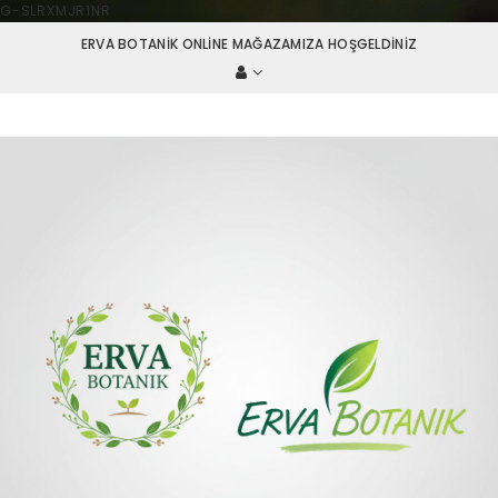
G-SLRXMJR1NR
ERVA BOTANIK ONLINE MAĞAZAMIZA HOŞGELDINIZ