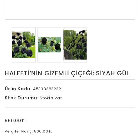
HALFETI’NIN GIZEMLI ÇIÇEĞI: SIYAH GÜL
Ürün Kodu:
45338383232
Stok Durumu:
Stokta var
550,00TL
Vergiler Hariç: 500,00TL