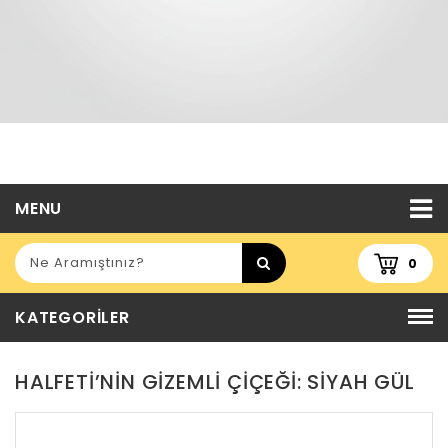
MENU
0
KATEGORILER
HALFETI’NIN GIZEMLI ÇIÇEĞI: SIYAH GÜL