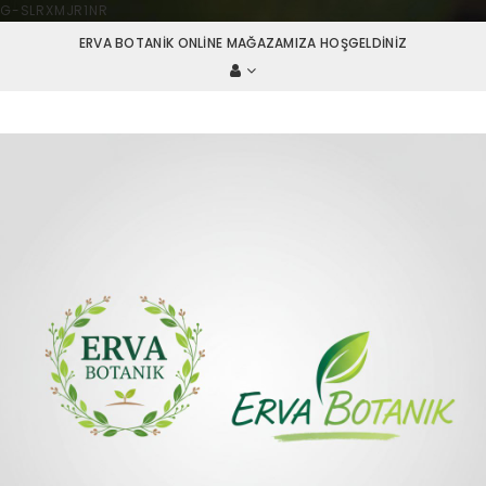
G-SLRXMJR1NR
ERVA BOTANIK ONLINE MAĞAZAMIZA HOŞGELDINIZ