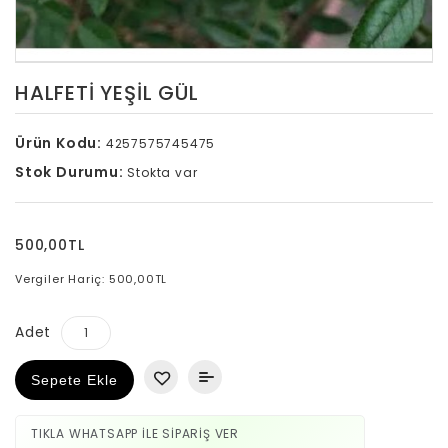
HALFETI YEŞIL GÜL
Ürün Kodu:
4257575745475
Stok Durumu:
Stokta var
500,00TL
Vergiler Hariç: 500,00TL
Adet
Sepete Ekle
TIKLA WHATSAPP İLE SİPARİŞ VER