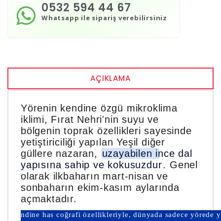
0532 594 44 67
Whatsapp ile sipariş verebilirsiniz
AÇIKLAMA
Yörenin kendine özgü mikroklima
iklimi, Fırat Nehri'nin suyu ve
bölgenin toprak özellikleri sayesinde
yetiştiriciliği yapılan Yeşil diğer
güllere nazaran,
uzayabilen ince dal
yapısına sahip ve kokusuzdur
. Genel
olarak ilkbaharın mart-nisan ve
sonbaharın ekim-kasım aylarında
açmaktadır.
ndine has coğrafi özellikleriyle, dünyada sadece yörede ye