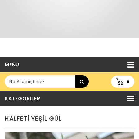
MENU
0
KATEGORILER
HALFETI YEŞIL GÜL