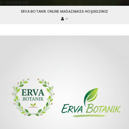
G-SLRXMJR1NR
ERVA BOTANIK ONLINE MAĞAZAMIZA HOŞGELDINIZ