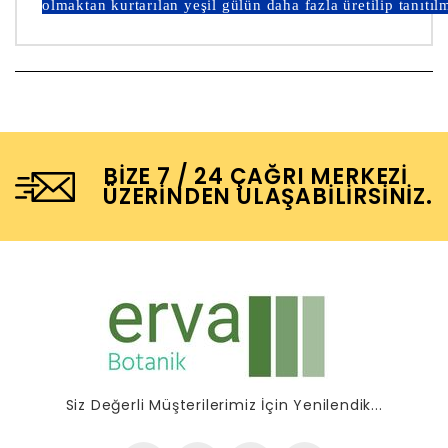
olmaktan kurtarılan yeşil gülün daha fazla üretilip tanıtılm
BIZE 7 / 24 ÇAĞRI MERKEZI
ÜZERINDEN ULAŞABILIRSINIZ.
Siz Değerli Müşterilerimiz İçin Yenilendik...