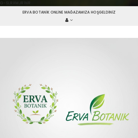
G-SLRXMJR1NR
ERVA BOTANIK ONLINE MAĞAZAMIZA HOŞGELDINIZ