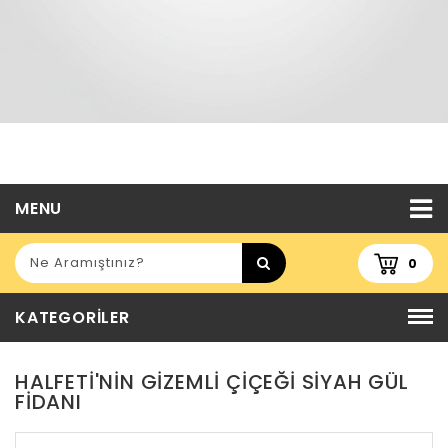
MENU
0
KATEGORILER
HALFETI'NIN GIZEMLI ÇIÇEĞI SIYAH GÜL
FIDANI