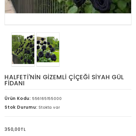
HALFETI'NIN GIZEMLI ÇIÇEĞI SIYAH GÜL
FIDANI
Ürün Kodu:
556165155000
Stok Durumu:
Stokta var
350,00TL