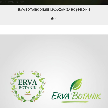
G-SLRXMJR1NR
ERVA BOTANIK ONLINE MAĞAZAMIZA HOŞGELDINIZ