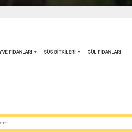
YVE FIDANLARI
SÜS BITKILERI
GÜL FIDANLARI
+
+