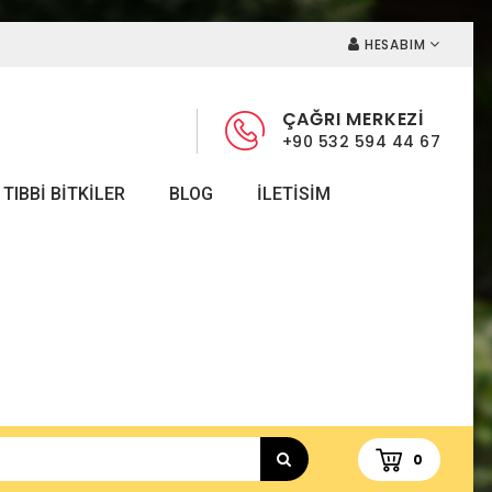
HESABIM
ÇAĞRI MERKEZİ
+90 532 594 44 67
TIBBI BITKILER
BLOG
ILETISIM
0