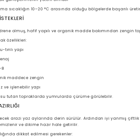
lama sıcaklığın 10–20 °C arasında olduğu bölgelerde başarılı üretim
İSTEKLERI
 drene olmuş, hafif yapılı ve organik madde bakımından zengin top
k özellikleri:
u-tınlı yapı
renaj
–8
nik maddece zengin
z ve işlenebilir yapı
ve su tutan topraklarda yumrularda çürüme görülebilir.
ZIRLIĞI
ecek arazi yaz aylarında derin sürülür. Ardından iyi yanmış çiftli
mizlenir ve dikime hazır hale getirilir.
lığında dikkat edilmesi gerekenler: