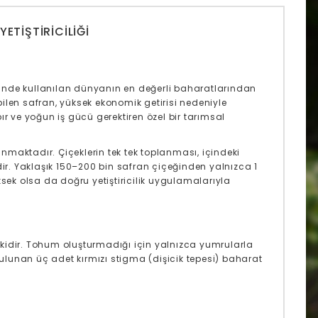
ETIŞTIRICILIĞI
erinde kullanılan dünyanın en değerli baharatlarından
abilen safran, yüksek ekonomik getirisi nedeniyle
sabır ve yoğun iş gücü gerektiren özel bir tarımsal
maktadır. Çiçeklerin tek tek toplanması, içindeki
dir. Yaklaşık 150–200 bin safran çiçeğinden yalnızca 1
sek olsa da doğru yetiştiricilik uygulamalarıyla
itkidir. Tohum oluşturmadığı için yalnızca yumrularla
bulunan üç adet kırmızı stigma (dişicik tepesi) baharat