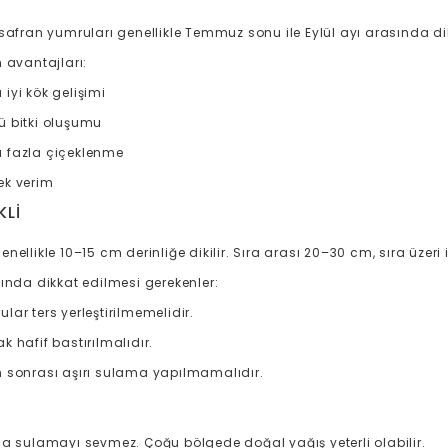
safran yumruları genellikle Temmuz sonu ile Eylül ayı arasında dik
 avantajları:
iyi kök gelişimi
ü bitki oluşumu
 fazla çiçeklenme
ek verim
KLI
nellikle 10–15 cm derinliğe dikilir. Sıra arası 20–30 cm, sıra üzeri i
sında dikkat edilmesi gerekenler:
lar ters yerleştirilmemelidir.
k hafif bastırılmalıdır.
m sonrası aşırı sulama yapılmamalıdır.
la sulamayı sevmez. Çoğu bölgede doğal yağış yeterli olabilir.