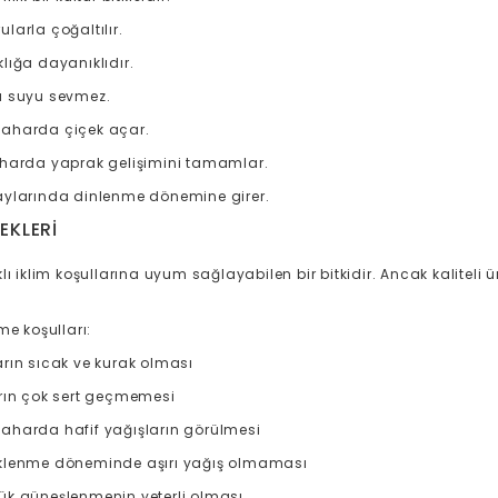
larla çoğaltılır.
lığa dayanıklıdır.
a suyu sevmez.
aharda çiçek açar.
aharda yaprak gelişimini tamamlar.
aylarında dinlenme dönemine girer.
TEKLERI
lı iklim koşullarına uyum sağlayabilen bir bitkidir. Ancak kaliteli ü
me koşulları:
arın sıcak ve kurak olması
arın çok sert geçmemesi
aharda hafif yağışların görülmesi
klenme döneminde aşırı yağış olmaması
ük güneşlenmenin yeterli olması