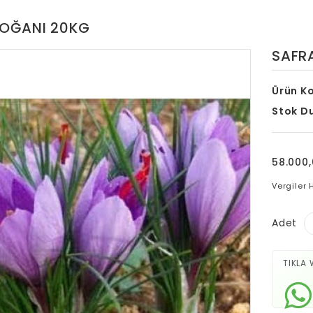
SOĞANI 20KG
SAFR
Ürün K
Stok D
58.000
Vergiler 
Adet
TIKLA 