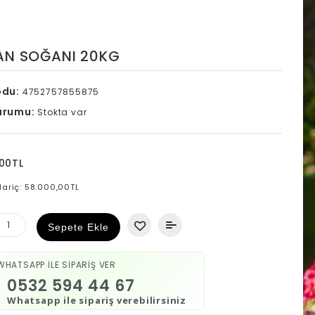
AN SOĞANI 20KG
odu:
4752757855875
urumu:
Stokta var
,00TL
Hariç: 58.000,00TL
Sepete Ekle
WHATSAPP İLE SİPARİŞ VER
0532 594 44 67
Whatsapp ile sipariş verebilirsiniz