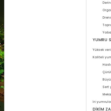
Deri
Orga
Dren
Topr
Yaban
YUMRU S
Yüksek veri
Kaliteli yu
Hasta
Çürü
Büyü
Sert 
Meka
İri yumrula
DIKIM Z