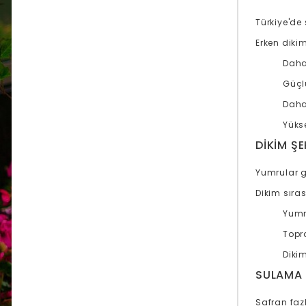
Türkiye'de 
Erken dikim
Daha 
Güçl
Daha
Yüks
DIKIM ŞE
Yumrular ge
Dikim sıra
Yumru
Topra
Diki
SULAMA
Safran faz