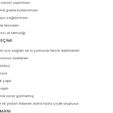
n sürüm yapılması
nik gübre kullanılması
ajın sağlanması
ak tesviyesi
cı ot temizliği
EÇIMI
m için sağlıklı ve iri yumrular tercih edilmelidir.
mrunun özellikleri:
lıksız
ksüz
k çaplı
yapılı
nik zarar görmemiş
r ilk yıldan itibaren daha fazla çiçek oluşturur.
AMANI