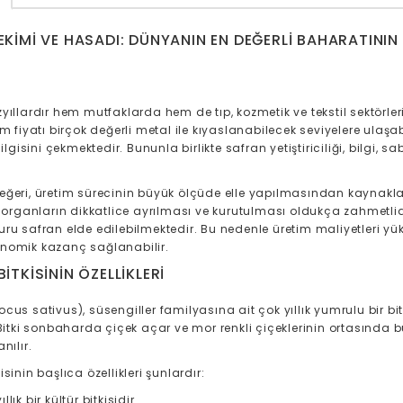
KIMI VE HASADI: DÜNYANIN EN DEĞERLI BAHARATININ Y
zyıllardır hem mutfaklarda hem de tıp, kozmetik ve tekstil sektörl
am fiyatı birçok değerli metal ile kıyaslanabilecek seviyelere ulaş
n ilgisini çekmektedir. Bununla birlikte safran yetiştiriciliği, bilgi, 
eğeri, üretim sürecinin büyük ölçüde elle yapılmasından kaynaklan
şi organların dikkatlice ayrılması ve kurutulması oldukça zahmetli
uru safran elde edilebilmektedir. Bu nedenle üretim maliyetleri yük
nomik kazanç sağlanabilir.
ITKISININ ÖZELLIKLERI
ocus sativus), süsengiller familyasına ait çok yıllık yumrulu bir b
. Bitki sonbaharda çiçek açar ve mor renkli çiçeklerinin ortasında 
nılır.
isinin başlıca özellikleri şunlardır:
ıllık bir kültür bitkisidir.