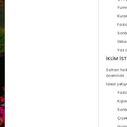
Yumru
Kurak
Fazl
Sonb
İlkb
Yaz 
İKLIM İS
Safran fark
önemlidir.
İdeal yetiş
Yazl
Kışl
Sonb
Çiçe
Günl