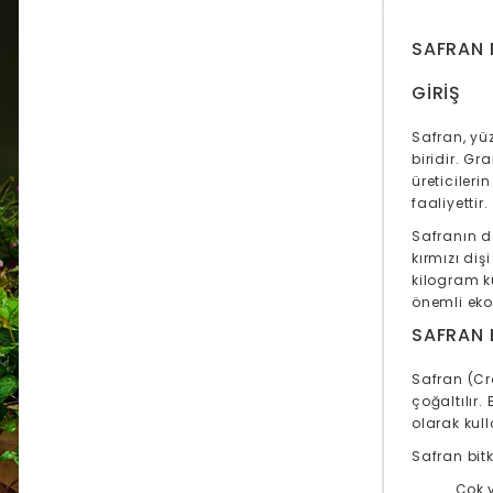
SAFRAN E
GIRIŞ
Safran, yü
biridir. Gr
üreticileri
faaliyettir.
Safranın d
kırmızı di
kilogram k
önemli eko
SAFRAN B
Safran (Cr
çoğaltılır
olarak kulla
Safran bitk
Çok y