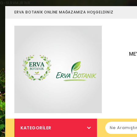
G-SLRXMJR1NR
ERVA BOTANIK ONLINE MAĞAZAMIZA HOŞGELDINIZ
ME
KATEGORILER